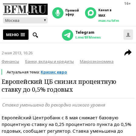
16+
Канал в
прямой
эфир
MAX
Москва
max.ru/bfm
Telegram
МЕНЮ
t.me/BFMnews
2 мая 2013, 16:26
Финансы
Банки, вклады и кредиты
Макроэкономика
Актуальная тема:
Кризис евро
Европейский ЦБ снизил процентную
ставку до 0,5% годовых
Ставка уменьшена до рекордно низкого уровня
Европейский Центробанк с 8 мая снижает базовую
процентную ставку на 0,25 процентного пункта до 0,5%
годовых, сообщает регулятор. Ставка уменьшена до