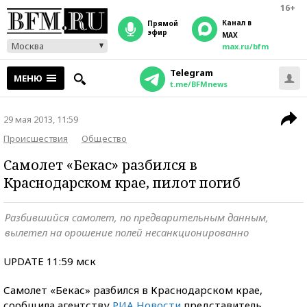
16+
Канал в
прямой
эфир
MAX
Москва
max.ru/bfm
Telegram
МЕНЮ
t.me/BFMnews
29 мая 2013, 11:59
Происшествия
Общество
Самолет «Бекас» разбился в
Краснодарском крае, пилот погиб
Разбившийся самолет, по предварительным данным,
вылетел на орошение полей несанкционированно
UPDATE 11:59 мск
Самолет «Бекас» разбился в Краснодарском крае,
сообщила агентству
РИА Новости
представитель