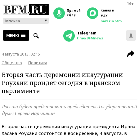
16+
Канал в
прямой
эфир
MAX
Москва
max.ru/bfm
Telegram
МЕНЮ
t.me/BFMnews
4 августа 2013, 02:15
Общество
Политика
Вторая часть церемонии инаугурации
Роухани пройдет сегодня в иранском
парламенте
Россию будет представлять председатель Государственной
думы Сергей Нарышкин
Вторая часть церемонии инаугурации президента Ирана
Хасана Роухани состоится в воскресенье, 4 августа, в