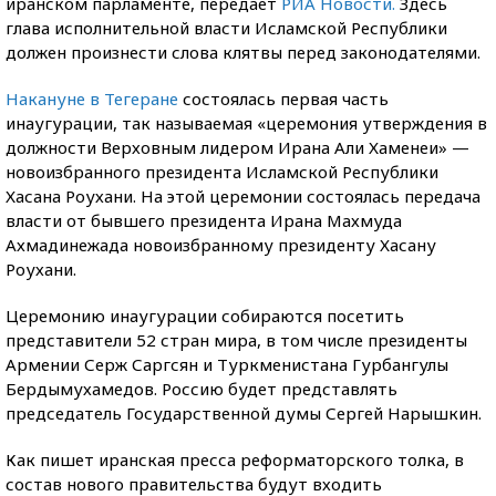
иранском парламенте, передает
РИА Новости.
Здесь
глава исполнительной власти Исламской Республики
должен произнести слова клятвы перед законодателями.
Накануне в Тегеране
состоялась первая часть
инаугурации, так называемая «церемония утверждения в
должности Верховным лидером Ирана Али Хаменеи» —
новоизбранного президента Исламской Республики
Хасана Роухани. На этой церемонии состоялась передача
власти от бывшего президента Ирана Махмуда
Ахмадинежада новоизбранному президенту Хасану
Роухани.
Церемонию инаугурации собираются посетить
представители 52 стран мира, в том числе президенты
Армении Серж Саргсян и Туркменистана Гурбангулы
Бердымухамедов. Россию будет представлять
председатель Государственной думы Сергей Нарышкин.
Как пишет иранская пресса реформаторского толка, в
состав нового правительства будут входить