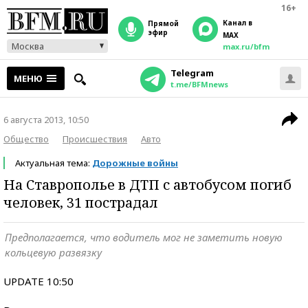
16+
Канал в
прямой
эфир
MAX
Москва
max.ru/bfm
Telegram
МЕНЮ
t.me/BFMnews
6 августа 2013, 10:50
Общество
Происшествия
Авто
Актуальная тема:
Дорожные войны
На Ставрополье в ДТП с автобусом погиб
человек, 31 пострадал
Предполагается, что водитель мог не заметить новую
кольцевую развязку
UPDATE 10:50