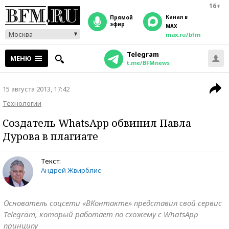
16+
Канал в
прямой
эфир
MAX
Москва
max.ru/bfm
Telegram
МЕНЮ
t.me/BFMnews
15 августа 2013, 17:42
Технологии
Создатель WhatsApp обвинил Павла
Дурова в плагиате
Текст:
Андрей Жвирблис
Основатель соцсети «ВКонтакте» представил свой сервис
Telegram, который работает по схожему с WhatsApp
принципу