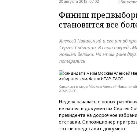
20 августа 2013, 07:02
Обществ
Финиш предвыборн
становится все бо
Алексей Навальный и его штаб пр
Сергея Собянина. В свою очередь 
новыми делами. На этом фоне дру
потерялись
Кандидат в мэры Москвы Алексей Навальный 
ИТАР-ТАСС
Неделя началась с новых разобла
не нашел в документах Сергея С
президента на досрочное избран
отставки. Оппозиционер пригрози
тот не представит документ.