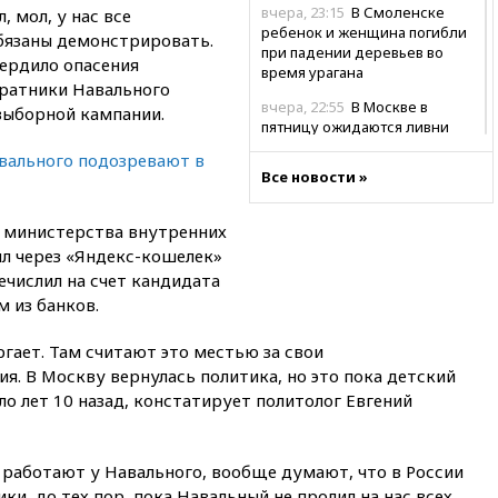
вчера, 23:15
В Смоленске
 мол, у нас все
ребенок и женщина погибли
бязаны демонстрировать.
при падении деревьев во
ердило опасения
время урагана
ратники Навального
вчера, 22:55
В Москве в
выборной кампании.
пятницу ожидаются ливни
вального подозревают в
вчера, 22:35
Винисиус
Все новости »
продлил контракт с «Реалом»
до 2032 года
 министерства внутренних
вчера, 22:28
Отказаться от
ил через «Яндекс-кошелек»
российского гражданства
станет значительно дороже
ечислил на счет кандидата
м из банков.
вчера, 22:20
Путин назвал 76-ю
гвардейскую десантно-
гает. Там считают это местью за свои
штурмовую дивизию
легендарной
. В Москву вернулась политика, но это пока детский
ло лет 10 назад, констатирует политолог Евгений
вчера, 22:15
Путин заслушал
доклад о ситуации на
добропольском направлении
работают у Навального, вообще думают, что в России
вчера, 21:58
Генпрокуратура
ки, до тех пор, пока Навальный не пролил на нас всех