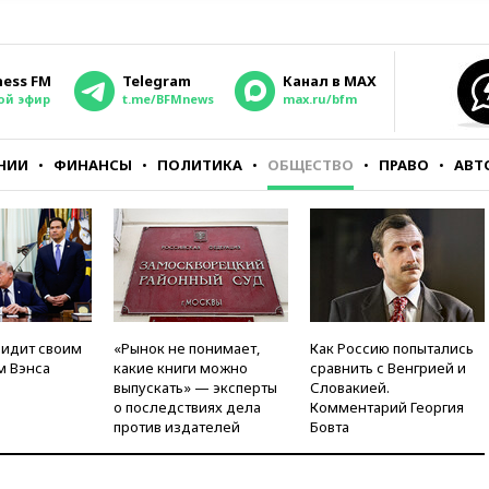
ness FM
Telegram
Канал в MAX
ой эфир
t.me/BFMnews
max.ru/bfm
НИИ
ФИНАНСЫ
ПОЛИТИКА
ОБЩЕСТВО
ПРАВО
АВТ
видит своим
«Рынок не понимает,
Как Россию попытались
м Вэнса
какие книги можно
сравнить с Венгрией и
выпускать» — эксперты
Словакией.
о последствиях дела
Комментарий Георгия
против издателей
Бовта