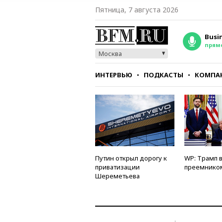
Пятница, 7 августа 2026
Busi
прям
Москва
ИНТЕРВЬЮ
ПОДКАСТЫ
КОМПА
СТИЛЬ
ТЕСТЫ
Путин открыл дорогу к
WP: Трамп 
приватизации
преемнико
Шереметьева