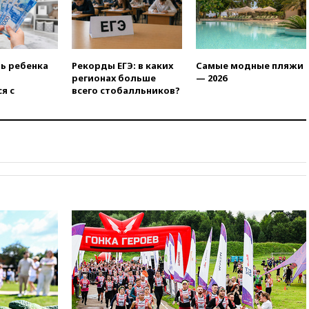
призвал доноров-
республиканцев поддержать
Вэнса на выборах 2028 года
вчера, 19:20
Число ломбардов
ть ребенка
Рекорды ЕГЭ: в каких
Самые модные пляжи
в РФ превысило максимум
регионах больше
— 2026
2022 года
я с
всего стобалльников?
вчера, 19:15
Жуковский и
аэропорт Геленджика
возобновили работу
вчера, 19:00
Путин уточнил
порядок присвоения воинских
званий добровольцам
вчера, 18:50
Euractiv: восток
Финляндии приходит в упадок
без российских туристов
вчера, 18:35
В Жуковском и
аэропорту Геленджика
введены ограничения
вчера, 18:21
Зюганов
присоединился к критике