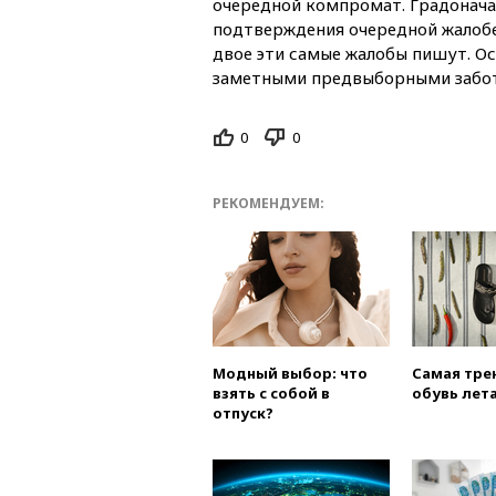
очередной компромат. Градоначал
подтверждения очередной жалобе
двое эти самые жалобы пишут. О
заметными предвыборными забо
0
0
РЕКОМЕНДУЕМ:
Модный выбор: что
Самая тре
взять с собой в
обувь лета
отпуск?