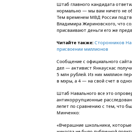
Штаб главного кандидата ответил,
нормально — мы вам ничего не о
Тем временем МВД России подтв
Владимира Жириновского, что со
присваивают деньги его же пред
Читайте также:
Сторонников На
присвоении миллионов
Сообщение с официального сайта
дел — активист Янкаускас получ
5 млн рублей. Из них миллион пер
в мэры, а 4 — на свой счет в одно
Штаб Навального все это опровер
антикоррупционные расследования
лепет по сравнению с тем, что бы
Минченко:
«Вчерашние школьники, которые 
никогда не было публичной полити