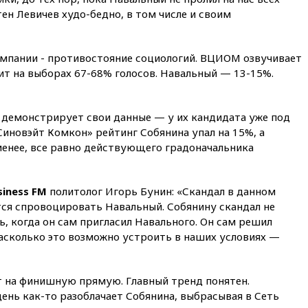
признала нежелательным в
ен Левичев худо-бедно, в том числе и своим
РФ американский Human
Rights Foundation
вчера, 21:35
«Аэрофлот»
ампании - противостояние социологий. ВЦИОМ озвучивает
отменяет часть рейсов в Сочи
и Геленджик
ит на выборах 67-68% голосов. Навальный — 13-15%.
вчера, 21:25
Руслан Терновой
выиграл золото чемпионата
демонстрирует свои данные — у их кандидата уже под
Европы в прыжках с 10-
метровой вышки
Синовэйт Комкон» рейтинг Собянина упал на 15%, а
менее, все равно действующего градоначальника
вчера, 21:10
РФ не получала
обращений о прекращении
концессии строительства ж/д
в Армении
siness FM
политолог Игорь Бунин: «Скандал в данном
ся спровоцировать Навальный. Собянину скандал не
вчера, 21:00
В России вновь
ь, когда он сам пригласил Навального. Он сам решил
обсуждают эксперимент по
онлайн-продаже алкоголя
асколько это возможно устроить в наших условиях —
вчера, 20:45
Матвиенко:
россиянам могут
 на финишную прямую. Главный тренд понятен.
рекомендовать не посещать
Армению
ень как-то разоблачает Собянина, выбрасывая в Сеть