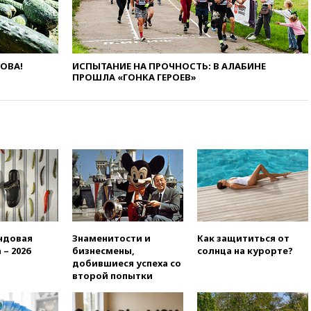
«Яблока»
вчера, 18:15
Четыре человека
пострадали при атаках ВСУ на
Белгородскую область
ЛОВА!
ИСПЫТАНИЕ НА ПРОЧНОСТЬ: В АЛАБИНЕ
вчера, 18:00
Совет мира
ПРОШЛА «ГОНКА ГЕРОЕВ»
выбрал подрядчика для
строительства военной базы в
Газе
вчера, 17:50
Миронов призвал
снять «Яблоко» с выборов в
Госдуму
вчера, 17:45
Правительство
получит «золотую акцию» в
управлении аэропортом
Шереметьево
вчера, 17:35
Шесть человек
ндовая
Знаменитости и
Как защититься от
пострадали при ударе ВСУ по
 – 2026
бизнесмены,
солнца на курорте?
автобусу в Запорожской
добившиеся успеха со
области
второй попытки
вчера, 17:25
В аэропортах
Сочи и Геленджика сняты