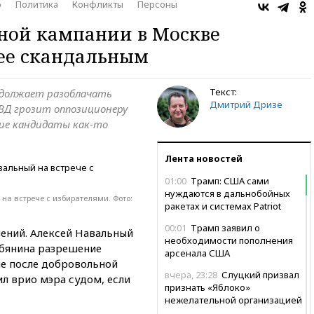
о
Политика
Конфликты
Персоны
ой кампании в Москве
лее скандальным
Текст:
одолжает разоблачать
Дмитрий Дризе
МВД грозит оппозиционеру
гие кандидаты как-то
Лента новостей
01:00
Трамп: США сами
нуждаются в дальнобойных
на встрече с избирателями. Фото:
ракетах и системах Patriot
00:01
Трамп заявил о
чений. Алексей Навальный
необходимости пополнения
обянина разрешение
арсенала США
ие после добровольной
вчера, 23:28
Слуцкий призвал
л врио мэра судом, если
признать «Яблоко»
нежелательной организацией