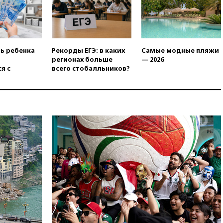
ограничения
вчера, 17:17
Власти РФ
помогут пострадавшему от
атак на склады Wildberries
бизнесу
ть ребенка
Рекорды ЕГЭ: в каких
Самые модные пляжи
регионах больше
— 2026
вчера, 16:55
Экс-директору
я с
всего стобалльников?
Popcorn Books запросили
четыре года условно
вчера, 16:46
ЦБ:
международные резервы
России снизились
вчера, 16:35
На
восстановление Херсонской
области направят 6,8 млрд
рублей
вчера, 16:16
The Guardian:
ученые США создали
гипоаллергенных собак
вчера, 15:45
Спутник
«Электро-Л» № 5 введен в