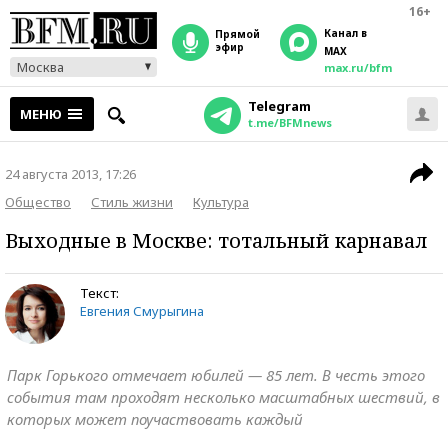
16+
Канал в
прямой
эфир
MAX
Москва
max.ru/bfm
Telegram
МЕНЮ
t.me/BFMnews
24 августа 2013, 17:26
Общество
Стиль жизни
Культура
Выходные в Москве: тотальный карнавал
Текст:
Евгения Смурыгина
Парк Горького отмечает юбилей — 85 лет. В честь этого
события там проходят несколько масштабных шествий, в
которых может поучаствовать каждый