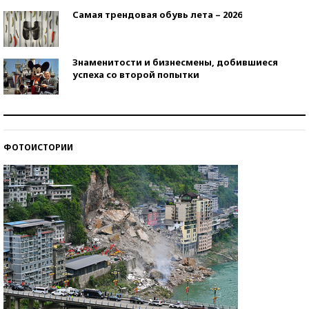
Самая трендовая обувь лета – 2026
Знаменитости и бизнесмены, добившиеся
успеха со второй попытки
Как защититься от солнца на курорте?
ФОТОИСТОРИИ
Кто изобрел средства связи?