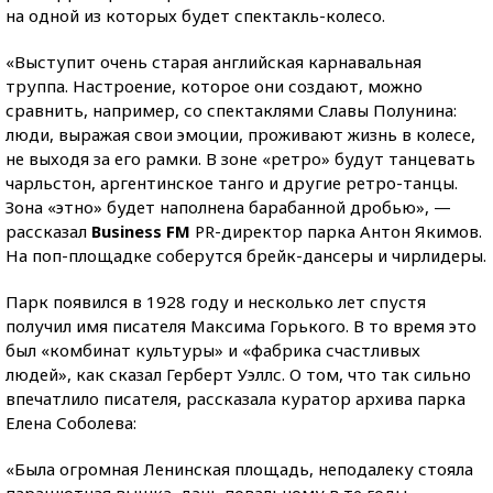
на одной из которых будет спектакль-колесо.
«Выступит очень старая английская карнавальная
труппа. Настроение, которое они создают, можно
сравнить, например, со спектаклями Славы Полунина:
люди, выражая свои эмоции, проживают жизнь в колесе,
не выходя за его рамки. В зоне «ретро» будут танцевать
чарльстон, аргентинское танго и другие ретро-танцы.
Зона «этно» будет наполнена барабанной дробью», —
рассказал
Business FM
PR-директор парка Антон Якимов.
На поп-площадке соберутся брейк-дансеры и чирлидеры.
Парк появился в 1928 году и несколько лет спустя
получил имя писателя Максима Горького. В то время это
был «комбинат культуры» и «фабрика счастливых
людей», как сказал Герберт Уэллс. О том, что так сильно
впечатлило писателя, рассказала куратор архива парка
Елена Соболева:
«Была огромная Ленинская площадь, неподалеку стояла