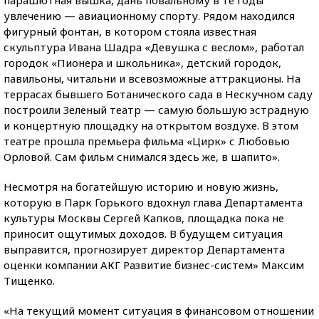
парашютная вышка, дань повальному в те годы
увлечению — авиационному спорту. Рядом находился
фигурный фонтан, в котором стояла известная
скульптура Ивана Шадра «Девушка с веслом», работал
городок «Пионера и школьника», детский городок,
павильоны, читальни и всевозможные аттракционы. На
террасах бывшего Ботанического сада в Нескучном саду
построили Зеленый театр — самую большую эстрадную
и концертную площадку на открытом воздухе. В этом
театре прошла премьера фильма «Цирк» с Любовью
Орловой. Сам фильм снимался здесь же, в шапито».
Несмотря на богатейшую историю и новую жизнь,
которую в Парк Горького вдохнул глава Департамента
культуры Москвы Сергей Капков, площадка пока не
приносит ощутимых доходов. В будущем ситуация
выправится, прогнозирует директор Департамента
оценки компании АКГ Развитие бизнес-систем» Максим
Тищенко.
«На текущий момент ситуация в финансовом отношении