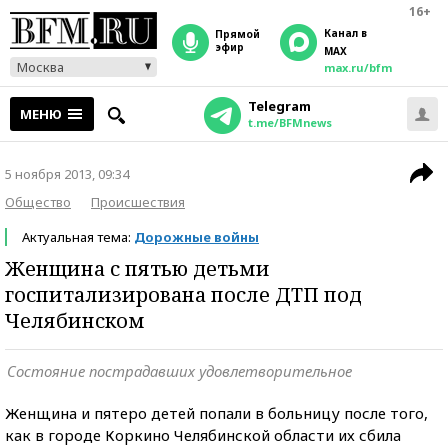
16+
Канал в
прямой
эфир
MAX
Москва
max.ru/bfm
Telegram
МЕНЮ
t.me/BFMnews
5 ноября 2013, 09:34
Общество
Происшествия
Актуальная тема:
Дорожные войны
Женщина с пятью детьми
госпитализирована после ДТП под
Челябинском
Состояние пострадавших удовлетворительное
Женщина и пятеро детей попали в больницу после того,
как в городе Коркино Челябинской области их сбила