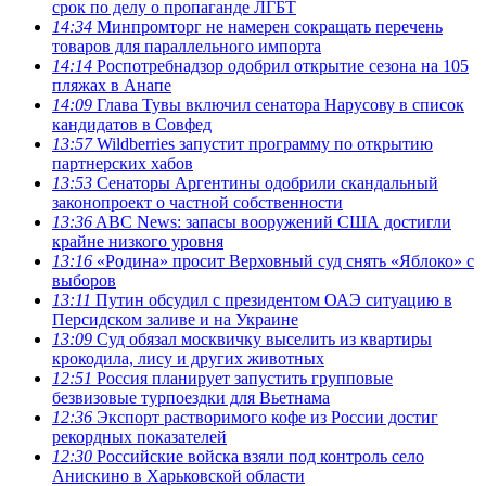
срок по делу о пропаганде ЛГБТ
14:34
Минпромторг не намерен сокращать перечень
товаров для параллельного импорта
14:14
Роспотребнадзор одобрил открытие сезона на 105
пляжах в Анапе
14:09
Глава Тувы включил сенатора Нарусову в список
кандидатов в Совфед
13:57
Wildberries запустит программу по открытию
партнерских хабов
13:53
Сенаторы Аргентины одобрили скандальный
законопроект о частной собственности
13:36
ABC News: запасы вооружений США достигли
крайне низкого уровня
13:16
«Родина» просит Верховный суд снять «Яблоко» с
выборов
13:11
Путин обсудил с президентом ОАЭ ситуацию в
Персидском заливе и на Украине
13:09
Суд обязал москвичку выселить из квартиры
крокодила, лису и других животных
12:51
Россия планирует запустить групповые
безвизовые турпоездки для Вьетнама
12:36
Экспорт растворимого кофе из России достиг
рекордных показателей
12:30
Российские войска взяли под контроль село
Анискино в Харьковской области