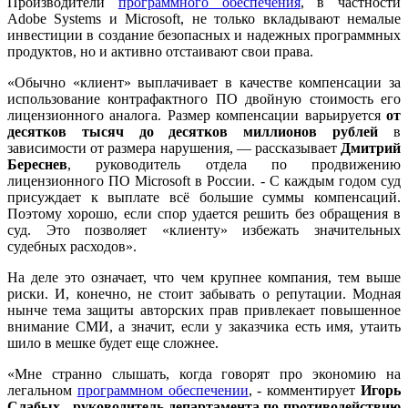
Производители
программного обеспечения
, в частности
Adobe Systems и Microsoft, не только вкладывают немалые
инвестиции в создание безопасных и надежных программных
продуктов, но и активно отстаивают свои права.
«Обычно «клиент» выплачивает в качестве компенсации за
использование контрафактного ПО двойную стоимость его
лицензионного аналога. Размер компенсации варьируется
от
десятков тысяч до десятков миллионов рублей
в
зависимости от размера нарушения, — рассказывает
Дмитрий
Береснев
, руководитель отдела по продвижению
лицензионного ПО Microsoft в России. - С каждым годом суд
присуждает к выплате всё большие суммы компенсаций.
Поэтому хорошо, если спор удается решить без обращения в
суд. Это позволяет «клиенту» избежать значительных
судебных расходов».
На деле это означает, что чем крупнее компания, тем выше
риски. И, конечно, не стоит забывать о репутации. Модная
нынче тема защиты авторских прав привлекает повышенное
внимание СМИ, а значит, если у заказчика есть имя, утаить
шило в мешке будет еще сложнее.
«Мне странно слышать, когда говорят про экономию на
легальном
программном обеспечении
, - комментирует
Игорь
Слабых - руководитель департамента по противодействию