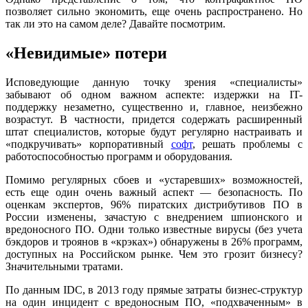
позволяет сильно экономить, еще очень распространено. Но
так ли это на самом деле? Давайте посмотрим.
«Невидимые» потери
Исповедующие данную точку зрения «специалисты»
забывают об одном важном аспекте: издержки на IT-
поддержку незаметно, существенно и, главное, неизбежно
возрастут. В частности, придется содержать расширенный
штат специалистов, которые будут регулярно настраивать и
«подкручивать» корпоративный
софт
, решать проблемы с
работоспособностью программ и оборудования.
Помимо регулярных сбоев и «устаревших» возможностей,
есть еще один очень важный аспект — безопасность. По
оценкам экспертов, 96% пиратских дистрибутивов ПО в
России изменены, зачастую с внедрением шпионского и
вредоносного ПО. Одни только известные вирусы (без учета
бэкдоров и троянов в «крэках») обнаружены в 26% программ,
доступных на Российском рынке. Чем это грозит бизнесу?
Значительными тратами.
По данным IDC, в 2013 году прямые затраты бизнес-структур
на один инцидент с вредоносным ПО, «подхваченным» в