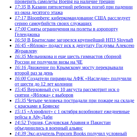
проверить самолеты Boeing на наличие трещин
17:35
В Казани пятилетний ребенок погиб при падении
из окна десятого этажа
17:17
Bloomberg: киберкомандование США расследует
серию самоубийств своих служащих
17:00
Сняты ограничения на полеты в аэропорту
Геленджика
16:50
В Братиславе загорелся крупнейший НПЗ Slovnaft
16:45
«Яблоко» подаст иск к депутату Госдумы Алексею
Журавлеву
16:35
Мельникова и еще шесть гимнастов сборной
России не получили визы на ЧЕ
16:16
Движение по Крымскому мосту перекрывали
второй раз за день
16:00
Создатели пирамиды АФК «Наследие» получили
от шести до 12 лет колонии
15:45
Верховный суд 10 августа рассмотрит иск о
снятии «Яблока» с выборов
15:35
Четыре человека пострадали при пожаре на складе
с красками в Брянске
15:15
«Аэрофлот» с 1 октября возобновит ежедневные
рейсы в Абу-Даби
14:52
Турция, Саудовская Аравия и Пакистан
объединились в военный альянс
14:39
Экс-издатель Popcorn Books получил условный