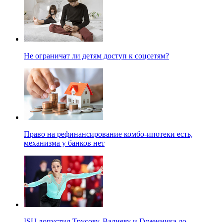
Не ограничат ли детям доступ к соцсетям?
Право на рефинансирование комбо-ипотеки есть,
механизма у банков нет
ISU допустил Трусову, Валиеву и Гуменника до