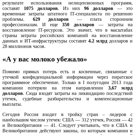
результате использования нелицензионных программ,
составят
1075 долларов
. Из них
96 долларов
— это
временные затраты штатного IT-специалиста по решению
проблемы.
629 долларов
— плата сторонним
профессионалам. И еще
350 долларов
— затраты на
восстановление IT-ресурсов. Это значит, что в масштабах
страны затраты российских компаний на восстановление
данных и ИТ-инфраструктуры составят
4.2 млрд
долларов и
28 миллионов часов.
«А у вас молоко убежало»
Помимо прямых потерь есть и косвенные, связанные с
утечкой конфиденциальной информации через пиратское
программное обеспечение. Только в I полугодии 2013 года
компании потеряли на этом направлении
3,67 млрд
долларов
. Сюда входят затраты на ликвидацию последствий
утечек, судебные разбирательства и компенсационные
выплаты.
Сегодня Россия входит в тройку стран – лидеров с
наибольшим числом утечек: США — 312 утечeк, Россия — 42
и Великобритания — 41. Следует учитывать, что в США и
Великобритании действуют законы, по которым компании и