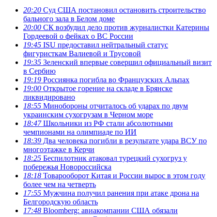
20:20
Суд США постановил остановить строительство
бального зала в Белом доме
20:00
СК возбудил дело против журналистки Катерины
Гордеевой о фейках о ВС России
19:45
ISU предоставил нейтральный статус
фигуристкам Валиевой и Трусовой
19:35
Зеленский впервые совершил официальный визит
в Сербию
19:19
Россиянка погибла во Французских Альпах
19:00
Открытое горение на складе в Брянске
ликвидировано
18:55
Минобороны отчиталось об ударах по двум
украинским сухогрузам в Черном море
18:47
Школьники из РФ стали абсолютными
чемпионами на олимпиаде по ИИ
18:39
Два человека погибли в результате удара ВСУ по
многоэтажке в Керчи
18:25
Беспилотник атаковал турецкий сухогруз у
побережья Новороссийска
18:18
Товарооборот Китая и России вырос в этом году
более чем на четверть
17:55
Мужчина получил ранения при атаке дрона на
Белгородскую область
17:48
Bloomberg: авиакомпании США обязали