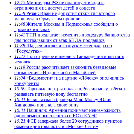
12:15
Минцифры РФ не планирует вводить
ограничения на доступ детей в соцсети
11:58
Резаи: Иран не допустит открытия второго
маршрута в Ормузском проливе
11:48
Жители Москвы и Подмосковья сообщили о
громких взрывах
11:41
ТПП предлагает изменить процедуру банкротства
для пострадавших от атак БПЛА продавцов
11:38
Шадаев исключил запуск мессенджера на
«Госуслугах»
11:22
При стрельбе в школе в Таиланде погибли пять
человек
11:19
Россия рассчитывает заключить безвизовые
соглашения с Индонезией и Малайзией
11:04
«Ведомости»: на партию «Яблоко» ополчились
конкуренты
10:59
Торговые центры и кафе в России могут обязать
раздавать питьевую воду бесплатно
10:41
Бывшая глава брокера Mind Money Юлия
Хандошко признала свою вину
10:41
Пашинян: Армения понимает невозможность
одновременного членства в ЕС и ЕАЭС
10:21
ФСБ задержала более 20 сотрудников пунктов
обмена криптовалюты в «Москве-Сити»