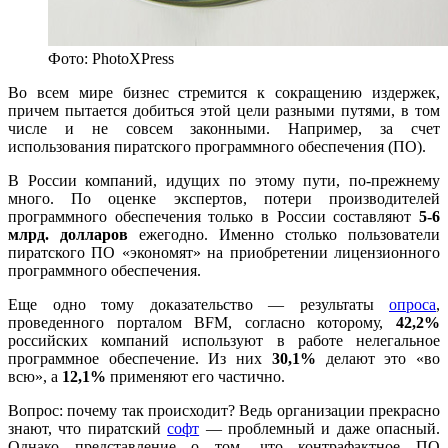
Фото: PhotoXPress
Во всем мире бизнес стремится к сокращению издержек,
причем пытается добиться этой цели разными путями, в том
числе и не совсем законными. Например, за счет
использования пиратского программного обеспечения (ПО).
В России компаний, идущих по этому пути, по-прежнему
много. По оценке экспертов, потери производителей
программного обеспечения только в России составляют
5-6
млрд. долларов
ежегодно. Именно столько пользователи
пиратского ПО «экономят» на приобретении лицензионного
программного обеспечения.
Еще одно тому доказательство — результаты
опроса
,
проведенного порталом BFM, согласно которому,
42,2%
российских компаний используют в работе нелегальное
программное обеспечение. Из них
30,1%
делают это «во
всю», а
12,1%
применяют его частично.
Вопрос: почему так происходит? Ведь организации прекрасно
знают, что пиратский
софт
— проблемный и даже опасный.
Однако представление о том, что контрафактное ПО