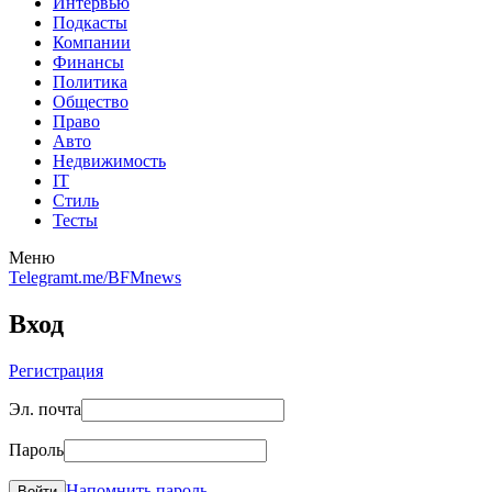
Интервью
Подкасты
Компании
Финансы
Политика
Общество
Право
Авто
Недвижимость
IT
Стиль
Тесты
Меню
Telegram
t.me/BFMnews
Вход
Регистрация
Эл. почта
Пароль
Напомнить пароль
Войти