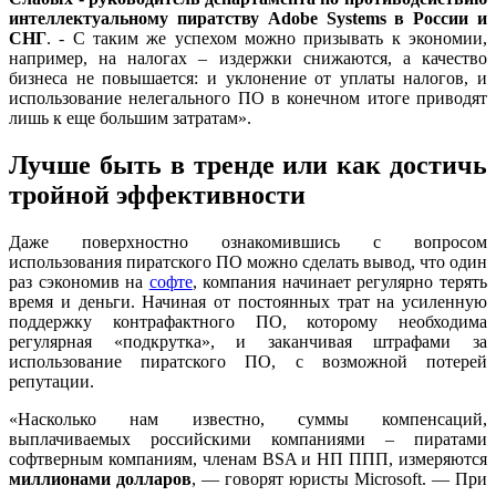
интеллектуальному пиратству Adobe Systems в России и
СНГ
. - С таким же успехом можно призывать к экономии,
например, на налогах – издержки снижаются, а качество
бизнеса не повышается: и уклонение от уплаты налогов, и
использование нелегального ПО в конечном итоге приводят
лишь к еще большим затратам».
Лучше быть в тренде или как достичь
тройной эффективности
Даже поверхностно ознакомившись с вопросом
использования пиратского ПО можно сделать вывод, что один
раз сэкономив на
софте
, компания начинает регулярно терять
время и деньги. Начиная от постоянных трат на усиленную
поддержку контрафактного ПО, которому необходима
регулярная «подкрутка», и заканчивая штрафами за
использование пиратского ПО, с возможной потерей
репутации.
«Насколько нам известно, суммы компенсаций,
выплачиваемых российскими компаниями – пиратами
софтверным компаниям, членам BSA и НП ППП, измеряются
миллионами долларов
, — говорят юристы Microsoft. — При