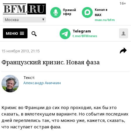
16+
Канал в
прямой
эфир
MAX
Москва
max.ru/bfm
Telegram
МЕНЮ
t.me/BFMnews
15 ноября 2013, 21:15
Французский кризис. Новая фаза
Текст:
Александр Аничкин
Кризис во Франции до сих пор проходил, как бы это
сказать, в вялотекущем варианте. Но события последних
дней переплелись так, что можно уже, кажется, сказать,
что наступает острая фаза.