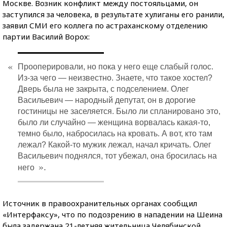
Москве. Возник конфликт между постояльцами, он
заступился за человека, в результате хулиганы его ранили,
заявил СМИ его коллега по астраханскому отделению
партии Василий Ворох:
«
Прооперировали, но пока у него еще слабый голос.
Из-за чего — неизвестно. Знаете, что такое хостел?
Дверь была не закрыта, с подселением. Олег
Васильевич — народный депутат, он в дорогие
гостиницы не заселяется. Было ли спланировано это,
было ли случайно — женщина ворвалась какая-то,
темно было, набросилась на кровать. А вот, кто там
лежал? Какой-то мужик лежал, начал кричать. Олег
Васильевич поднялся, тот убежал, она бросилась на
».
него
Источник в правоохранительных органах сообщил
«Интерфаксу», что по подозрению в нападении на Шеина
была задержана 21-летняя жительница Челябинской