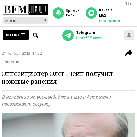
16+
Канал в
прямой
эфир
MAX
Москва
max.ru/bfm
Telegram
МЕНЮ
t.me/BFMnews
21 ноября 2013, 14:02
Общество
Оппозиционер Олег Шеин получил
ножевые ранения
В нападении на экс-кандидата в мэры Астрахани
подозревают девушку