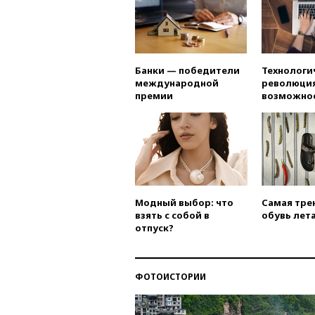
Банки — победители
Технологи
международной
революция
премии
возможно
Модный выбор: что
Самая тре
взять с собой в
обувь лета
отпуск?
ФОТОИСТОРИИ