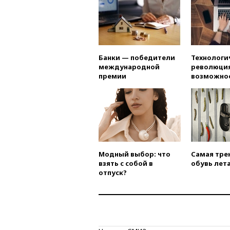
Банки — победители
Технологи
международной
революция
премии
возможно
Модный выбор: что
Самая тре
взять с собой в
обувь лета
отпуск?