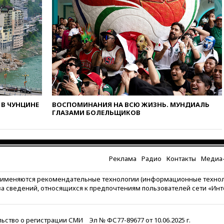
вчера, 18:15
Путин указал на
нехватку врачей в
Белгородской области
вчера, 17:58
ЕС отменил
временную защиту для
военнообязанных украинцев
вчера, 17:45
Шуваев сообщил
об учащении атак ВСУ на
Белгородскую область
В ЧУНЦИНЕ
ВОСПОМИНАНИЯ НА ВСЮ ЖИЗНЬ. МУНДИАЛЬ
ГЛАЗАМИ БОЛЕЛЬЩИКОВ
вчера, 17:35
Шуваев за два с
половиной месяца посетил
все округа Белгородской
области
вчера, 17:25
Путин встретился
Реклама
Радио
Контакты
Медиа-
с врио губернатора
Белгородской области
рименяются рекомендательные технологии (информационные техно
Шуваевым
за сведений, относящихся к предпочтениям пользователей сети «Ин
вчера, 17:20
«Ведомости»:
начальник тыла Санчик не
справился с возросшими
ьство о регистрации СМИ
Эл № ФС77-89677 от 10.06.2025 г.