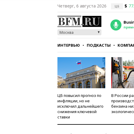
Четверг, 6 августа 2026
$
77
ЦБ
Busi
прям
Москва
ИНТЕРВЬЮ
ПОДКАСТЫ
КОМПА
СТИЛЬ
ТЕСТЫ
ЦБ повысил прогноз по
В России р
инфляции, но не
производст
исключил дальнейшего
бензина ни
снижения ключевой
экологичес
ставки