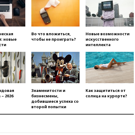
вчера, 21:43
Организаторы
«Интервидения»
подтвердили, что конкурс
пройдет в Саудовской Аравии
вчера, 21:35
Машков: в РФ
подготовили концепцию
ческая
Во что вложиться,
Новые возможности
развития театрального
: новые
чтобы не проиграть?
искусственного
искусства до 2035 года
сти
интеллекта
вчера, 21:21
Правительство
РФ разрешило продажу
бензина старых
экологических классов
вчера, 21:15
Путин обсудил с
Машковым 150-летие Союза
театральных деятелей
ндовая
Знаменитости и
Как защититься от
 – 2026
бизнесмены,
солнца на курорте?
вчера, 20:47
Newsweek:
добившиеся успеха со
«взрывная» диарея охватила
второй попытки
47 из 50 штатов США
вчера, 20:35
ПВО за 12 часов
сбила 200 украинских
беспилотников