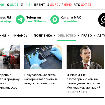
.96
€
88.91
¥
11.51
BRENT
$
83.89
/ ₽
6540
RTS
827.75
ness FM
Telegram
Канал в MAX
ой эфир
t.me/BFMnews
max.ru/bfm
НИИ
ФИНАНСЫ
ПОЛИТИКА
ОБЩЕСТВО
ПРАВО
АВТ
азрешили
Покупатель «Кванта»
«Никчемные
во и продажу
намерен возобновить
разговоры»: с кем на
зких
выпуск телевизоров
самом деле спорит мэр
ких классов
Москвы. Комментарий
Георгия Бовта