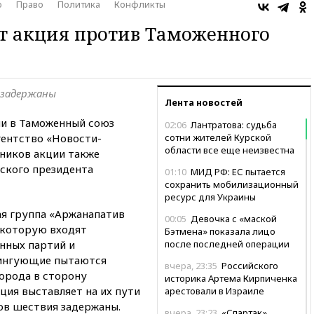
о
Право
Политика
Конфликты
т акция против Таможенного
 задержаны
Лента новостей
ии в Таможенный союз
02:06
Лантратова: судьба
гентство «Новости-
сотни жителей Курской
области все еще неизвестна
тников акции также
ского президента
01:10
МИД РФ: ЕС пытается
сохранить мобилизационный
ресурс для Украины
я группа «Аржанапатив
00:05
Девочка с «маской
в которую входят
Бэтмена» показала лицо
нных партий и
после последней операции
тингующие пытаются
вчера, 23:35
Российского
орода в сторону
историка Артема Кирпиченка
ция выставляет на их пути
арестовали в Израиле
ов шествия задержаны.
вчера, 23:23
«Спартак»