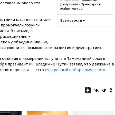
доставлены около ста
разгромил «Оренбург» в
Кубке России
вчера, 23:00
Пост Дмитриева в
астники шествия зачитали
Все новости »
X о миграционном кризисе в
 прокричали лозунги
Сеуте набрал миллион
сти. В письме, в
просмотров
присоединения к
вчера, 22:49
Минпромторг:
ескому объединению РФ,
банкротство «Кванта» не
ния «лишится возможности развития и демократии».
означает прекращения
производства телевизоров в
РФ
 объявил о намерении вступить в Таможенный союз в
кабря президент РФ Владимир Путин заявил, что движение в
вчера, 22:35
Семь грузовых
онного проекта — «это
суверенный выбор армянского
вагонов сошли с рельсов в
Оренбургской области
вчера, 22:22
Минфин: в июле
выросли нефтегазовые
доходы российского бюджета
вчера, 22:15
Аксаков: ЦБ
согласовал первый стандарт
исламского банкинга