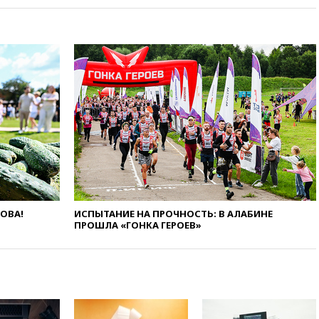
вчера, 20:20
Третий комплект
золотых медалей выиграли на
ЧЕ российские синхронистки
вчера, 20:15
ТАСС: жизни
главы «Уралдронзавода»
после взрыва ничего не
угрожает
вчера, 20:08
По всей Грузии
снова отключилось
электричество
вчера, 20:00
Зеленский связал
дефицит ракет с попыткой
Запада принудить Киев к
уступкам
ЛОВА!
ИСПЫТАНИЕ НА ПРОЧНОСТЬ: В АЛАБИНЕ
ПРОШЛА «ГОНКА ГЕРОЕВ»
вчера, 19:45
Памфилова: ЦИК
примет беспрецедентные
меры безопасности во время
выборов
вчера, 19:35
Памфилова
сообщила об омоложении
партийных списков на выборах