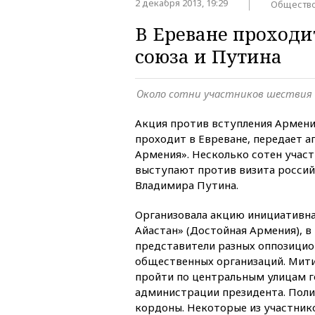
2 декабря 2013, 19:29
Обществ
В Ереване проходи
союза и Путина
Около сотни участников шествия
Акция против вступления Армен
проходит в Евреване, передает а
Армения». Несколько сотен учас
выступают против визита россий
Владимира Путина.
Организовала акцию инициативна
Айастан» (Достойная Армения), 
представители разных оппозицио
общественных организаций. Ми
пройти по центральным улицам г
администрации президента. Поли
кордоны. Некоторые из участник