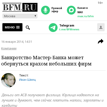
16+
Канал в
прямой
эфир
MAX
Москва
max.ru/bfm
Telegram
МЕНЮ
t.me/BFMnews
16 января 2014, 14:31
Компании
Банкротство Мастер-Банка может
обернуться крахом небольших фирм
Текст:
Иван Швец
Деньги от АСВ получают физлица. Юрлица надеются на
лучшее и думают, чем сейчас платить налоги, зарплаты и
кредиты