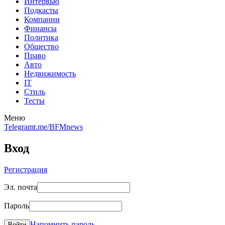
Интервью
Подкасты
Компании
Финансы
Политика
Общество
Право
Авто
Недвижимость
IT
Стиль
Тесты
Меню
Telegram
t.me/BFMnews
Вход
Регистрация
Эл. почта
Пароль
Напомнить пароль
Войти