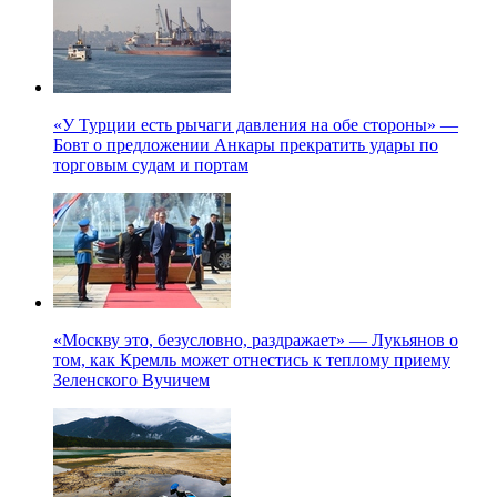
«У Турции есть рычаги давления на обе стороны» —
Бовт о предложении Анкары прекратить удары по
торговым судам и портам
«Москву это, безусловно, раздражает» — Лукьянов о
том, как Кремль может отнестись к теплому приему
Зеленского Вучичем