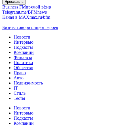
Ярославль
Business FM
прямой эфир
Telegram
t.me/BFMnews
Канал в MAX
max.ru/bfm
Бизнес говорит:
ищем героев
Новости
Интервью
Подкасты
Компании
Финансы
Политика
Общество
Право
Авто
Недвижимость
IT
Стиль
Тесты
Новости
Интервью
Подкасты
Компании