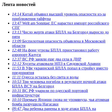
Лента новостей
14:14
Китай объявил высший уровень опасности из-за
приближения тайфуна
13:47
Welt am Sonntag: ЕС нарастил импорт российского
СПГ
13:13
Число жертв атаки БПЛА на Белгород выросло до
пяти
13:09
Беспилотная опасность объявлена в Московской
области
12:48
На фоне угрозы БПЛА приостановил работу
аэропорт Калуги
12:37
ВС РФ заняли еще два села в ДНР
12:12
Хуситы атаковали НПЗ в Саудовской Аравии
11:53
В Уфе украинский БПЛА попал в стройку вместо
предприятия
11:11
Одесса осталась без света и воды
10:53
Три человека погибли в результате ночной атаки
БПЛА ВСУ на Белгород
10:31
ВС РФ ударили по одесской портовой
инфраструктуре
10:10
Премьер Японии снова не упомянула, чья атомная
бомба разрушила Нагасаки
09:47
Два ребенка ранены в ходе атаки БПЛА на