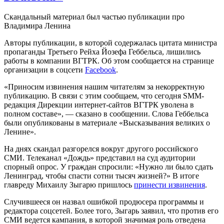
Скандальный материал был частью публикации про
Владимира Ленина
Авторы публикации, в которой содержалась цитата министра
пропаганды Третьего Рейха Йозефа Геббельса, лишились
работы в компании ВГТРК. Об этом сообщается на странице
организации в соцсети
Facebook
.
«Приносим извинения нашим читателям за некорректную
публикацию. В связи с этим сообщаем, что сегодня SMM-
редакция Дирекции интернет-сайтов ВГТРК уволена в
полном составе», — сказано в сообщении. Слова Геббельса
были опубликованы в материале «Высказывания великих о
Ленине».
На днях скандал разгорелся вокруг другого российского
СМИ. Телеканал «Дождь» представил на суд аудитории
спорный опрос. У граждан спросили: «Нужно ли было сдать
Ленинград, чтобы спасти сотни тысяч жизней?» В итоге
главреду Михаилу Зыгарю пришлось
принести извинения
.
Случившееся он назвал ошибкой продюсера программы и
редактора соцсетей. Более того, Зыгарь заявил, что против его
СМИ ведется кампания, в которой значимая роль отведена