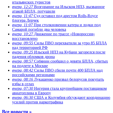
итальянских туристов
вчера, 12:27
Возгорание на Ильском НПЗ, вызванное
атакой БПЛА, потушили
вчера, 11:47
Суд оставил под арестом Rolls-Royce
блогера Лерчек
вчера, 11:07
При столкновении катера и лодки под
Самарой погибли два человека
вчера, 10:27
Движение по трассе «Новороссия»
восстановлено
вчера, 09:55
Силы ПВО перехватили за утро 85 БПЛА
над территорией РФ
вчера, 09:25
Ильский НПЗ на Кубани загорелся после
падения обломков дрона
вчера, 08:57
Собянин сообщил о девяти БПЛА, сбитых
на подлете к Москве
вчера, 08:42
Силы ПВО сбили почти 400 БПЛА над
российскими регионами
вчера, 08:16
Лукашенко призвал белорусов покупать
избы в селах
вчера, 07:30
Нигерия стала крупнейшим поставщиком
авиатоплива в Европу
вчера, 06:30
США и Колумбия обсуждают координацию
усилий против наркотрафика
Все новости »