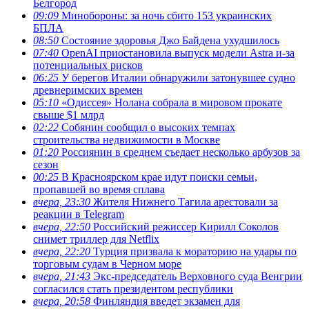
Белгород
09:09
Минобороны: за ночь сбито 153 украинских
БПЛА
08:50
Состояние здоровья Джо Байдена ухудшилось
07:40
OpenAI приостановила выпуск модели Astra и-за
потенциальных рисков
06:25
У берегов Италии обнаружили затонувшее судно
древнеримских времен
05:10
«Одиссея» Нолана собрала в мировом прокате
свыше $1 млрд
02:22
Собянин сообщил о высоких темпах
строительства недвижимости в Москве
01:20
Россиянин в среднем съедает несколько арбузов за
сезон
00:25
В Красноярском крае идут поиски семьи,
пропавшей во время сплава
вчера, 23:30
Жителя Нижнего Тагила арестовали за
реакции в Теlegram
вчера, 22:50
Российский режиссер Кирилл Соколов
снимет триллер для Netflix
вчера, 22:20
Турция призвала к мораторию на удары по
торговым судам в Черном море
вчера, 21:43
Экс-председатель Верховного суда Венгрии
согласился стать президентом республики
вчера, 20:58
Финляндия введет экзамен для