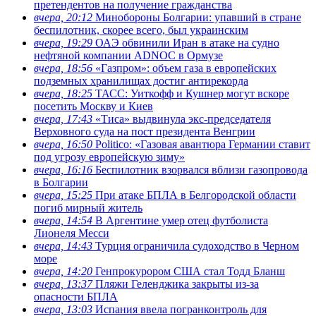
претендентов на получение гражданства
вчера, 20:12
Минобороны Болгарии: упавший в стране
беспилотник, скорее всего, был украинским
вчера, 19:29
ОАЭ обвинили Иран в атаке на судно
нефтяной компании ADNOC в Ормузе
вчера, 18:56
«Газпром»: объем газа в европейских
подземных хранилищах достиг антирекорда
вчера, 18:25
ТАСС: Уиткофф и Кушнер могут вскоре
посетить Москву и Киев
вчера, 17:43
«Тиса» выдвинула экс-председателя
Верховного суда на пост президента Венгрии
вчера, 16:50
Politico: «Газовая авантюра Германии ставит
под угрозу европейскую зиму»
вчера, 16:16
Беспилотник взорвался вблизи газопровода
в Болгарии
вчера, 15:25
При атаке БПЛА в Белгородской области
погиб мирный житель
вчера, 14:54
В Аргентине умер отец футболиста
Лионеля Месси
вчера, 14:43
Турция ограничила судоходство в Черном
море
вчера, 14:20
Генпрокурором США стал Тодд Бланш
вчера, 13:37
Пляжи Геленджика закрыты из-за
опасности БПЛА
вчера, 13:03
Испания ввела погранконтроль для