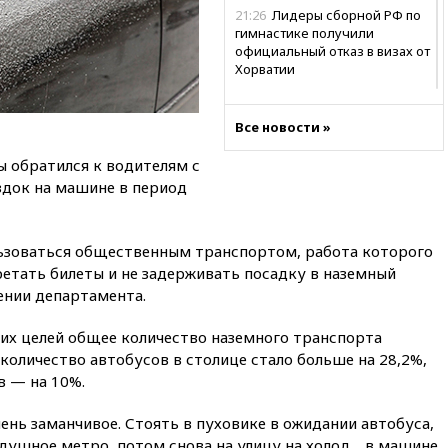
21:26
Лидеры сборной РФ по
гимнастике получили
официальный отказ в визах от
Хорватии
21:15
Пентагон опубликовал
16 новых видео с НЛО
Все новости »
21:00
На границе Украины с
 обратился к водителям с
Польшей скопилось свыше 6,5
тысячи грузовиков
здок на машине в период
20:53
Швыдкой:
«Интервидение» точно
ьзоваться общественным транспортом, работа которого
пройдет в 2026 году
бретать билеты и не задерживать посадку в наземный
20:45
ПВО за день сбила еще
ении департамента.
75 украинских беспилотников
над Россией
тих целей общее количество наземного транспорта
20:35
Велосипедист погиб при
 количество автобусов в столице стало больше на 28,2%,
атаке FPV-дрона в
в — на 10%.
Белгородской области
20:30
Лидию Невзорову
чень заманчивое. Стоять в пуховике в ожидании автобуса,
заочно арестовали по делу о
 душное метро, потом снова на улицу на холод… в машине