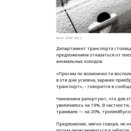
Фото: ИТАР-ТАСС
Департамент транспорта столицы
предложением отказаться от пое
аномальных холодов.
«Просим по возможности воспол
в эти дни усилена, заранее прио
транспорт», - говорится в сообщ
Чиновники рапортуют, что для э
увеличилось на 19%. В частности,
трамваев — на 20%, троллейбусо
Предложение, мягко говоря, не о
потом пересаживаться в забитое