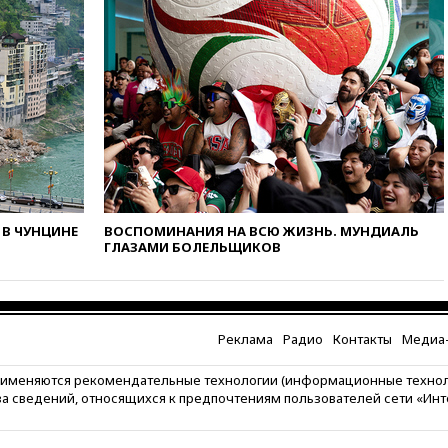
14:52
Турция, Саудовская
Аравия и Пакистан
объединились в военный
альянс
14:39
Экс-издатель Popcorn
Books получил условный срок
по делу о пропаганде ЛГБТ
14:34
Минпромторг не
намерен сокращать перечень
товаров для параллельного
импорта
В ЧУНЦИНЕ
ВОСПОМИНАНИЯ НА ВСЮ ЖИЗНЬ. МУНДИАЛЬ
14:14
Роспотребнадзор
ГЛАЗАМИ БОЛЕЛЬЩИКОВ
одобрил открытие сезона на
105 пляжах в Анапе
14:09
Глава Тувы включил
сенатора Нарусову в список
Реклама
Радио
Контакты
Медиа-
кандидатов в Совфед
13:57
Wildberries запустит
рименяются рекомендательные технологии (информационные техно
программу по открытию
за сведений, относящихся к предпочтениям пользователей сети «Ин
партнерских хабов
13:53
Сенаторы Аргентины