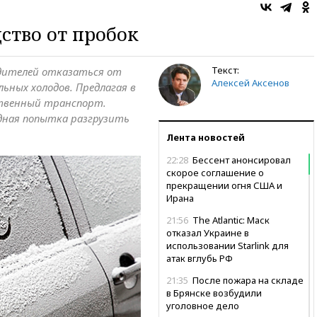
ство от пробок
Текст:
дителей отказаться от
Алексей Аксенов
ьных холодов. Предлагая в
твенный транспорт.
ная попытка разгрузить
Лента новостей
22:28
Бессент анонсировал
скорое соглашение о
прекращении огня США и
Ирана
21:56
The Atlantic: Маск
отказал Украине в
использовании Starlink для
атак вглубь РФ
21:35
После пожара на складе
в Брянске возбудили
уголовное дело