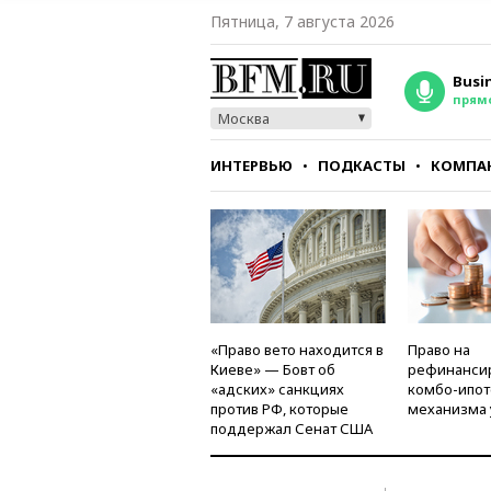
Пятница, 7 августа 2026
Busi
прям
Москва
ИНТЕРВЬЮ
ПОДКАСТЫ
КОМПА
СТИЛЬ
ТЕСТЫ
«Право вето находится в
Право на
Киеве» — Бовт об
рефинанси
«адских» санкциях
комбо-ипот
против РФ, которые
механизма 
поддержал Сенат США