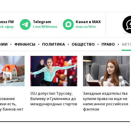
ness FM
Telegram
Канал в MAX
ой эфир
t.me/BFMnews
max.ru/bfm
НИИ
ФИНАНСЫ
ПОЛИТИКА
ОБЩЕСТВО
ПРАВО
АВТ
ISU допустил Трусову,
Западные издательства
рование
Валиеву и Гуменника до
купили права на еще не
еки есть,
международных стартов
написанное российское
у банков нет
фэнтези