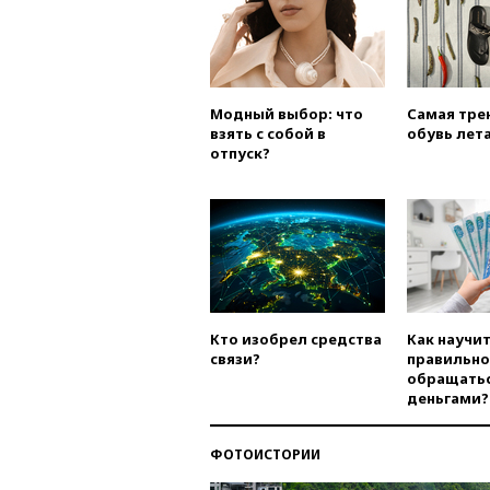
Модный выбор: что
Самая тре
взять с собой в
обувь лета
отпуск?
Кто изобрел средства
Как научи
связи?
правильно
обращатьс
деньгами?
ФОТОИСТОРИИ