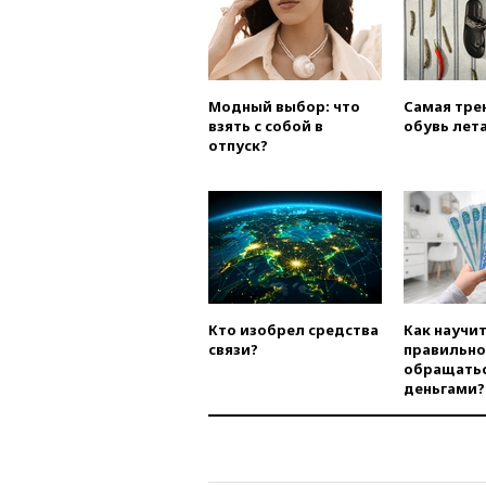
Модный выбор: что
Самая тре
взять с собой в
обувь лета
отпуск?
Кто изобрел средства
Как научи
связи?
правильно
обращатьс
деньгами?