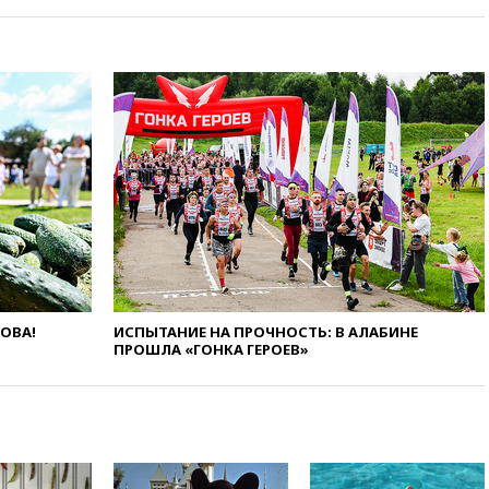
Белгородскую область
17:48
Bloomberg:
авиакомпании США обязали
проверить самолеты Boeing на
наличие трещин
17:35
В Казани пятилетний
ребенок погиб при падении из
окна десятого этажа
17:17
Bloomberg:
киберкомандование США
расследует серию
самоубийств своих служащих
17:00
Сняты ограничения на
полеты в аэропорту
ЛОВА!
ИСПЫТАНИЕ НА ПРОЧНОСТЬ: В АЛАБИНЕ
Геленджика
ПРОШЛА «ГОНКА ГЕРОЕВ»
16:50
В Братиславе загорелся
крупнейший НПЗ Slovnaft
16:45
«Яблоко» подаст иск к
депутату Госдумы Алексею
Журавлеву