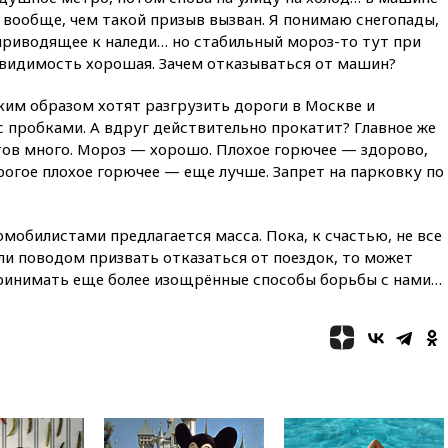
финансировании
о вообще, чем такой призыв вызван. Я понимаю снегопады,
экстремизма
приводящее к наледи… но стабильный мороз-то тут при
20:20
Суд США постановил
 видимость хорошая. Зачем отказываться от машин?
остановить строительство
бального зала в Белом доме
ким образом хотят разгрузить дороги в Москве и
20:15
Сенат США одобрил
с пробками. А вдруг действительно прокатит? Главное же
ужесточение санкций против
нтов много. Мороз — хорошо. Плохое горючее — здорово,
России и Ирана
огое плохое горючее — еще лучше. Запрет на парковку по
20:00
СК возбудил дело
против журналистки Катерины
Гордеевой о фейках о ВС
мобилистами предлагается масса. Пока, к счастью, не все
России
ли поводом призвать отказаться от поездок, то может
19:45
ISU предоставил
ринимать еще более изощрённые способы борьбы с нами…
нейтральный статус
фигуристкам Валиевой и
Трусовой
19:35
Зеленский впервые
совершил официальный визит
в Сербию
19:19
Россиянка погибла во
Французских Альпах