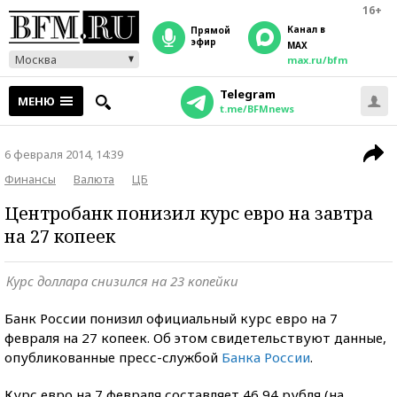
16+
Канал в
прямой
эфир
MAX
Москва
max.ru/bfm
Telegram
МЕНЮ
t.me/BFMnews
6 февраля 2014, 14:39
Финансы
Валюта
ЦБ
Центробанк понизил курс евро на завтра
на 27 копеек
Курс доллара снизился на 23 копейки
Банк России понизил официальный курс евро на 7
февраля на 27 копеек. Об этом свидетельствуют данные,
опубликованные пресс-службой
Банка России
.
Курс евро на 7 февраля составляет 46,94 рубля (на