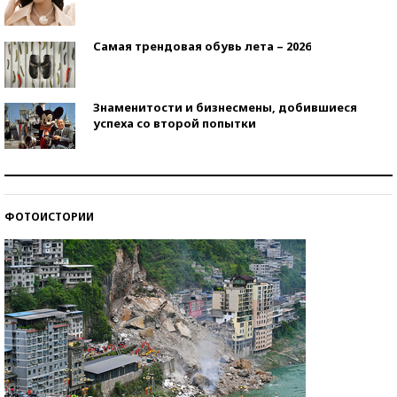
Самая трендовая обувь лета – 2026
Знаменитости и бизнесмены, добившиеся
успеха со второй попытки
Как защититься от солнца на курорте?
ФОТОИСТОРИИ
Кто изобрел средства связи?