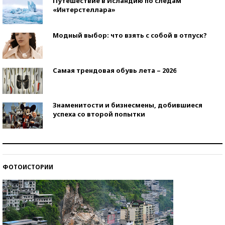
Путешествие в Исландию по следам
«Интерстеллара»
Модный выбор: что взять с собой в отпуск?
Самая трендовая обувь лета – 2026
Знаменитости и бизнесмены, добившиеся
успеха со второй попытки
Как защититься от солнца на курорте?
ФОТОИСТОРИИ
Кто изобрел средства связи?