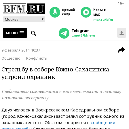
16+
Канал в
прямой
эфир
MAX
Москва
max.ru/bfm
Telegram
МЕНЮ
t.me/BFMnews
9 февраля 2014, 10:37
Общество
Конфликты
Стрельбу в соборе Южно-Сахалинска
устроил охранник
Следователи сомневаются в его вменяемости и поэтому
назначили экспертизу
Двух человек в Воскресенском Кафедральном соборе
(город Южно-Сахалинск) застрелил сотрудник одного из
охранных агентств. Об этом говорится в
сообщении
пресс-службы
Следственного комитета России по