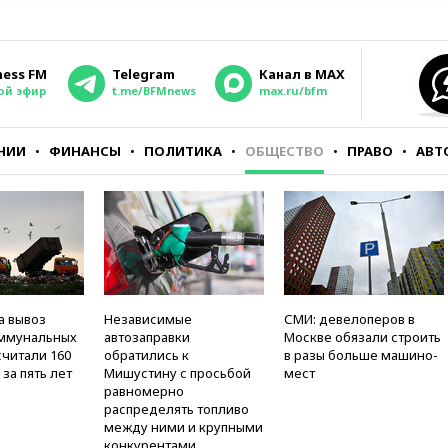
ness FM
Telegram
Канал в MAX
ой эфир
t.me/BFMnews
max.ru/bfm
НИИ
ФИНАНСЫ
ПОЛИТИКА
ОБЩЕСТВО
ПРАВО
АВТ
а вывоз
Независимые
СМИ: девелоперов в
оммунальных
автозаправки
Москве обязали строить
считали 160
обратились к
в разы больше машино-
за пять лет
Мишустину с просьбой
мест
равномерно
распределять топливо
между ними и крупными
конкурентами