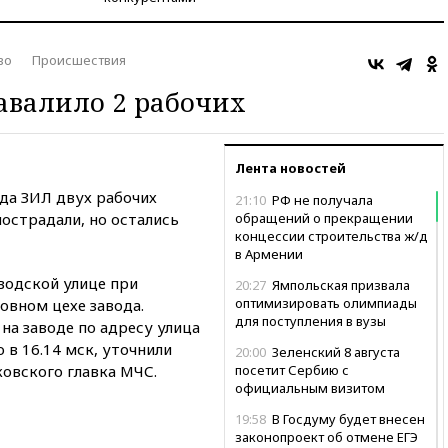
во
Происшествия
авалило 2 рабочих
Лента новостей
да ЗИЛ двух рабочих
21:10
РФ не получала
пострадали, но остались
обращений о прекращении
концессии строительства ж/д
в Армении
водской улице при
20:27
Ямпольская призвала
оптимизировать олимпиады
овном цехе завода.
для поступления в вузы
на заводе по адресу улица
 в 16.14 мск, уточнили
20:00
Зеленский 8 августа
овского главка МЧС.
посетит Сербию с
официальным визитом
19:58
В Госдуму будет внесен
законопроект об отмене ЕГЭ