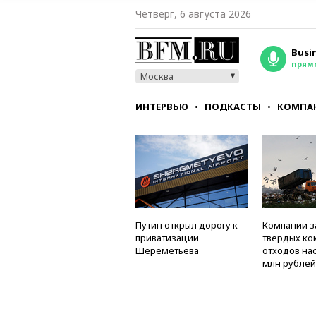
Четверг, 6 августа 2026
Busi
прям
Москва
ИНТЕРВЬЮ
ПОДКАСТЫ
КОМПА
СТИЛЬ
ТЕСТЫ
Путин открыл дорогу к
Компании з
приватизации
твердых к
Шереметьева
отходов на
млн рублей 