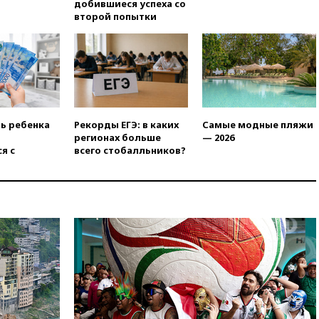
добившиеся успеха со
15:35
Два человека погибли
второй попытки
при атаках дронов ВСУ в
Брянской области
15:15
В половине штатов США
зафиксирована вспышка
сальмонеллеза
14:57
Жара в Европе может
нанести ущерб экономике в
ть ребенка
Рекорды ЕГЭ: в каких
Самые модные пляжи
размере €800 млрд
регионах больше
— 2026
я с
всего стобалльников?
14:49
Пентагон озаботился
критикой Трампа по поводу
дефицита боеприпасов
14:40
В Германии задержан
украинец за шпионаж на
оборонном предприятии
14:21
АТОР сообщила о
снижении цен на авиабилеты
в России
14:19
Масштабный сбой
произошел в рунете