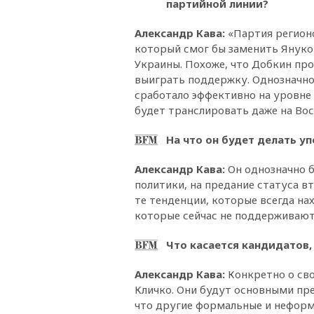
партийной линии?
Александр Кава
:
«Партия регионо
который смог бы заменить Януко
Украины. Похоже, что Добкин про
выиграть поддержку. Однозначно, 
сработало эффективно на уровне
будет транслировать даже на Во
На что он будет делать у
Александр Кава
:
Он однозначно б
политики, на предание статуса в
те тенденции, которые всегда на
которые сейчас не поддерживают
Что касается кандидатов,
Александр Кава
:
Конкретно о сво
Кличко. Они будут основными пре
что другие формальные и неформ