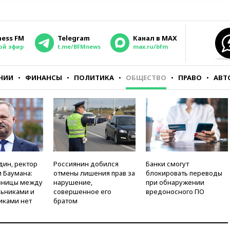
ness FM
Telegram
Канал в MAX
ой эфир
t.me/BFMnews
max.ru/bfm
НИИ
ФИНАНСЫ
ПОЛИТИКА
ОБЩЕСТВО
ПРАВО
АВТ
дин, ректор
Россиянин добился
Банки смогут
 Баумана:
отмены лишения прав за
блокировать переводы
зницы между
нарушение,
при обнаружении
ьниками и
совершенное его
вредоносного ПО
иками нет
братом