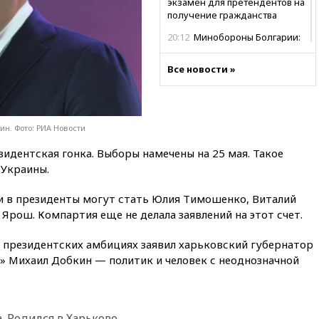
экзамен для претендентов на
получение гражданства
20:12
Минобороны Болгарии:
упавший в стране
беспилотник, скорее всего,
Все новости »
был украинским
19:29
ОАЭ обвинили Иран в
атаке на судно нефтяной
компании ADNOC в Ормузе
ин. Фото: РИА Новости
18:56
«Газпром»: объем газа в
зидентская гонка. Выборы намечены на 25 мая. Такое
европейских подземных
 Украины.
хранилищах достиг
антирекорда
и в президенты могут стать Юлия Тимошенко, Виталий
18:25
ТАСС: Уиткофф и
 Ярош. Компартия еще не делала заявлений на этот счет.
Кушнер могут вскоре посетить
Москву и Киев
 президентских амбициях заявил харьковский губернатор
17:43
«Тиса» выдвинула экс-
» Михаил Добкин — политик и человек с неоднозначной
председателя Верховного
суда на пост президента
Венгрии
16:50
Politico: «Газовая
 Родился в Харькове.