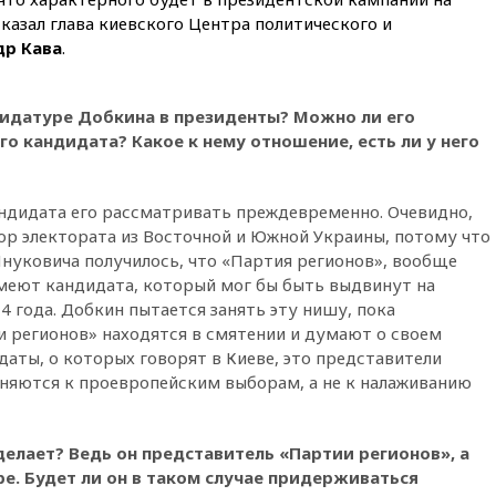
12:27
Возгорание на Ильском
сказал глава киевского Центра политического и
НПЗ, вызванное атакой БПЛА,
др Кава
.
потушили
11:47
Суд оставил под
арестом Rolls-Royce блогера
дидатуре Добкина в президенты? Можно ли его
Лерчек
го кандидата? Какое к нему отношение, есть ли у него
11:07
При столкновении
катера и лодки под Самарой
погибли два человека
ндидата его рассматривать преждевременно. Очевидно,
10:27
Движение по трассе
ор электората из Восточной и Южной Украины, потому что
«Новороссия» восстановлено
нуковича получилось, что «Партия регионов», вообще
имеют кандидата, который мог бы быть выдвинут на
09:55
Силы ПВО перехватили
за утро 85 БПЛА над
4 года. Добкин пытается занять эту нишу, пока
территорией РФ
 регионов» находятся в смятении и думают о своем
аты, о которых говорят в Киеве, это представители
09:25
Ильский НПЗ на Кубани
няются к проевропейским выборам, а не к налаживанию
загорелся после падения
обломков дрона
08:57
Собянин сообщил о
делает? Ведь он представитель «Партии регионов», а
девяти БПЛА, сбитых на
подлете к Москве
ре. Будет ли он в таком случае придерживаться