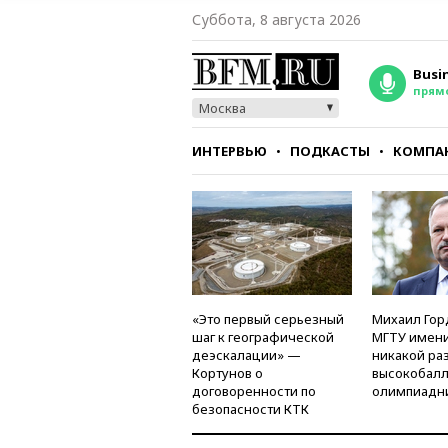
Суббота, 8 августа 2026
Busi
прям
Москва
ИНТЕРВЬЮ
ПОДКАСТЫ
КОМПА
СТИЛЬ
ТЕСТЫ
«Это первый серьезный
Михаил Гор
шаг к географической
МГТУ имени
деэскалации» —
никакой ра
Кортунов о
высокобалл
договоренности по
олимпиадн
безопасности КТК