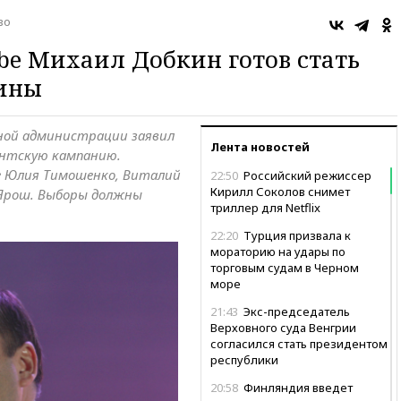
во
be Михаил Добкин готов стать
ины
ной администрации заявил
Лента новостей
ентскую кампанию.
 Юлия Тимошенко, Виталий
22:50
Российский режиссер
Кирилл Соколов снимет
 Ярош. Выборы должны
триллер для Netflix
22:20
Турция призвала к
мораторию на удары по
торговым судам в Черном
море
21:43
Экс-председатель
Верховного суда Венгрии
согласился стать президентом
республики
20:58
Финляндия введет