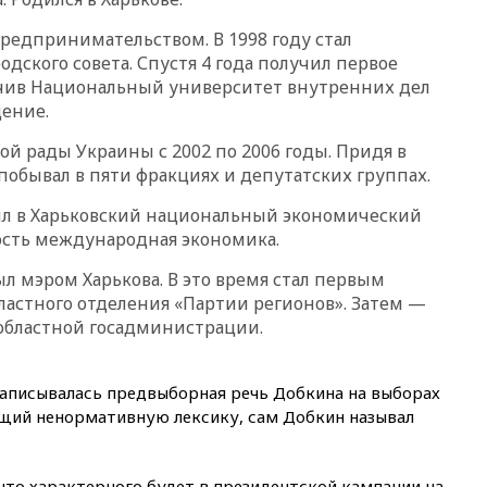
авантюра Германии ставит под
угрозу европейскую зиму»
предпринимательством. В 1998 году стал
одского совета. Спустя 4 года получил первое
16:16
Беспилотник взорвался
нчив Национальный университет внутренних дел
вблизи газопровода в
Болгарии
ение.
15:25
При атаке БПЛА в
й рады Украины с 2002 по 2006 годы. Придя в
Белгородской области погиб
обывал в пяти фракциях и депутатских группах.
мирный житель
14:54
В Аргентине умер отец
ил в Харьковский национальный экономический
футболиста Лионеля Месси
ость международная экономика.
14:43
Турция ограничила
ыл мэром Харькова. В это время стал первым
судоходство в Черном море
ластного отделения «Партии регионов». Затем —
14:20
Генпрокурором США
областной госадминистрации.
стал Тодд Бланш
13:37
Пляжи Геленджика
закрыты из-за опасности БПЛА
 записывалась предвыборная речь Добкина на выборах
жащий ненормативную лексику, сам Добкин называл
13:03
Испания ввела
погранконтроль для
итальянских туристов
 что характерного будет в президентской кампании на