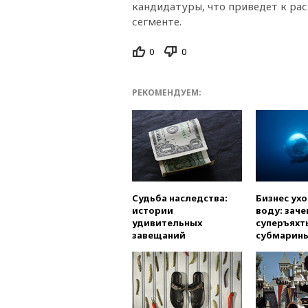
кандидатуры, что приведет к ра
сегменте.
0
0
РЕКОМЕНДУЕМ:
Судьба наследства:
Бизнес ух
истории
воду: заче
удивительных
суперъяхт
завещаний
субмарин