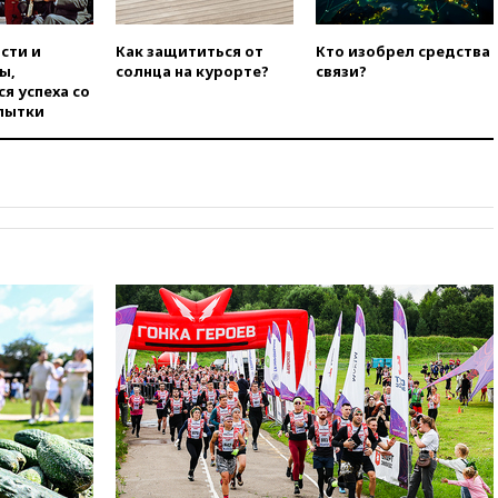
соглашение о прекращении
огня США и Ирана
сти и
Как защититься от
Кто изобрел средства
вчера, 22:15
Три человека
ы,
солнца на курорте?
связи?
получили ножевые ранения
я успеха со
при нападении в Чехии
пытки
вчера, 22:00
Путин поручил
выделить средства на новые
РЛС для Белгородской
области
вчера, 21:56
The Atlantic: Маск
отказал Украине в
использовании Starlink для
атак вглубь РФ
вчера, 21:35
После пожара на
складе в Брянске возбудили
уголовное дело
вчера, 21:26
Лидеры сборной
РФ по гимнастике получили
официальный отказ в визах от
Хорватии
вчера, 21:15
Пентагон