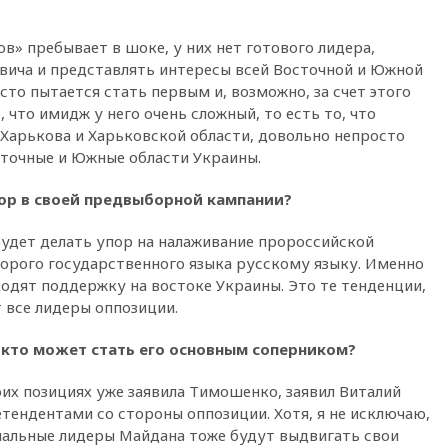
08:42
Силы ПВО сбили почти
400 БПЛА над российскими
в» пребывает в шоке, у них нет готового лидера,
регионами
вича и представлять интересы всей Восточной и Южной
08:16
Лукашенко призвал
сто пытается стать первым и, возможно, за счет этого
белорусов покупать избы в
что имидж у него очень сложный, то есть то, что
селах
 Харькова и Харьковской области, довольно непросто
07:30
Нигерия стала
сточные и Южные области Украины.
крупнейшим поставщиком
авиатоплива в Европу
пор в своей предвыборной кампании?
06:30
США и Колумбия
обсуждают координацию
удет делать упор на налаживание пророссийской
усилий против наркотрафика
торого государственного языка русскому языку. Именно
05:30
ВМС Испании усилили
ходят поддержку на востоке Украины. Это те тенденции,
присутствие в Сеуте на фоне
 все лидеры оппозиции.
миграционного кризиса
03:30
В Минстрое сравнили
 кто может стать его основным соперником?
качество жилья в Нью-Йорке и
России
их позициях уже заявила Тимошенко, заявил Виталий
тендентами со стороны оппозиции. Хотя, я не исключаю,
02:30
Трамп попросил
отпустить его с круглого стола
альные лидеры Майдана тоже будут выдвигать свои