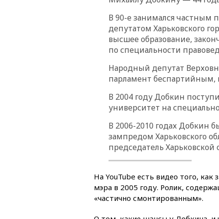
В 90-е занимался частным 
депутатом Харьковского гор
высшее образование, зако
по специальности правовед
Народный депутат Верховно
парламент беспартийным, п
В 2004 году Добкин поступ
университет на специальн
В 2006-2010 годах Добкин б
зампредом Харьковского об
председатель Харьковской 
На YouTube есть видео того, как
мэра в 2005 году. Ролик, содер
«частично смонтированным».
О том, какие шансы у Добкина, и