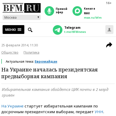
16+
Канал в
прямой
эфир
MAX
Москва
max.ru/bfm
Telegram
МЕНЮ
t.me/BFMnews
25 февраля 2014, 11:30
Общество
Политика
Актуальная тема:
Евромайдан
На Украине началась президентская
предвыборная кампания
Избирательная кампания обойдется ЦИК почти в 2 млрд
гривен
На Украине
стартует избирательная кампания по
досрочным президентским выборам, передает
УНН
.