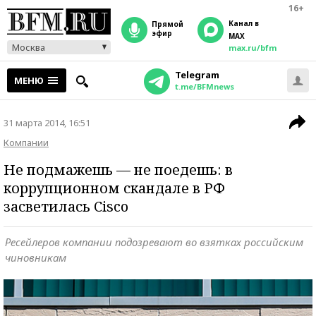
16+
Канал в
прямой
эфир
MAX
Москва
max.ru/bfm
Telegram
МЕНЮ
t.me/BFMnews
31 марта 2014, 16:51
Компании
Не подмажешь — не поедешь: в
коррупционном скандале в РФ
засветилась Cisco
Ресейлеров компании подозревают во взятках российским
чиновникам