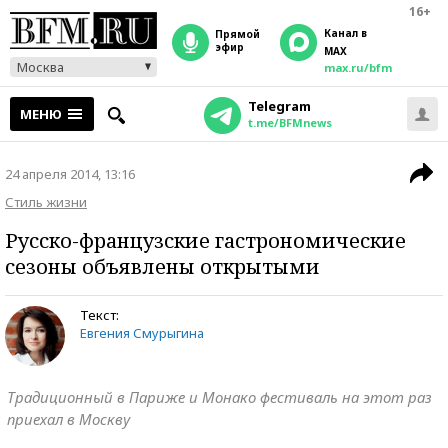
16+
Канал в
прямой
эфир
MAX
Москва
max.ru/bfm
Telegram
МЕНЮ
t.me/BFMnews
24 апреля 2014, 13:16
Стиль жизни
Русско-французские гастрономические
сезоны объявлены открытыми
Текст:
Евгения Смурыгина
Традиционный в Париже и Монако фестиваль на этот раз
приехал в Москву