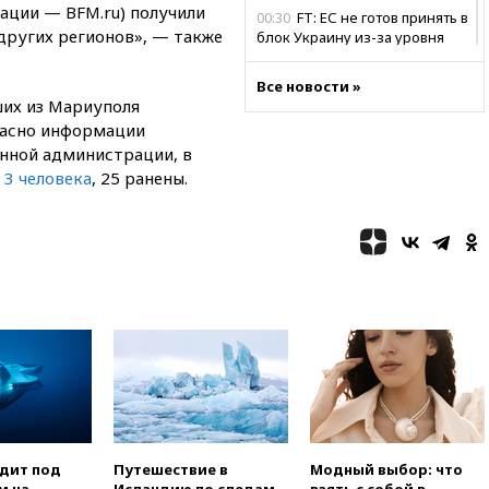
ации — BFM.ru) получили
00:30
FT: ЕС не готов принять в
других регионов», — также
блок Украину из-за уровня
коррупции
Все новости »
вчера, 23:35
Лукашенко
их из Мариуполя
объяснил экономическую
ласно информации
выгоду безвизового режима с
ЕС
нной администрации, в
 3 человека
, 25 ранены.
вчера, 22:59
На башню
ресторана «Армения» в
Москве вернут утраченную
скульптуру балерины
вчера, 22:45
Литовец
протаранил погранпункт при
попытке попасть в Россию
вчера, 22:28
Бессент
анонсировал скорое
соглашение о прекращении
огня США и Ирана
вчера, 22:15
Три человека
получили ножевые ранения
одит под
Путешествие в
Модный выбор: что
при нападении в Чехии