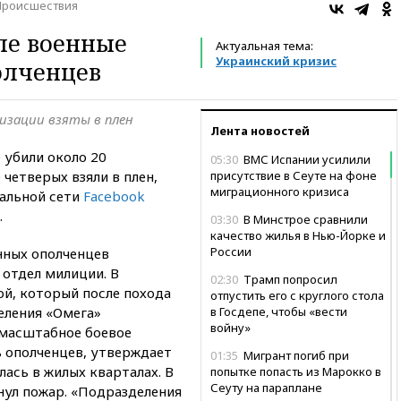
Происшествия
ле военные
Актуальная тема:
Украинский кризис
олченцев
изации взяты в плен
Лента новостей
 убили около 20
05:30
ВМС Испании усилили
четверых взяли в плен,
присутствие в Сеуте на фоне
миграционного кризиса
иальной сети
Facebook
.
03:30
В Минстрое сравнили
качество жилья в Нью-Йорке и
России
нных ополченцев
 отдел милиции. В
02:30
Трамп попросил
ой, который после похода
отпустить его с круглого стола
еления «Омега»
в Госдепе, чтобы «вести
войну»
омасштабное боевое
ь ополченцев, утверждает
01:35
Мигрант погиб при
лась в жилых кварталах. В
попытке попасть из Марокко в
Сеуту на параплане
нул пожар. «Подразделения