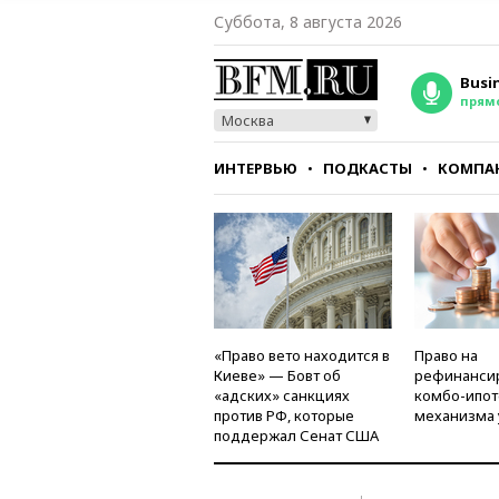
Суббота, 8 августа 2026
Busi
прям
Москва
ИНТЕРВЬЮ
ПОДКАСТЫ
КОМПА
СТИЛЬ
ТЕСТЫ
«Право вето находится в
Право на
Киеве» — Бовт об
рефинанси
«адских» санкциях
комбо-ипот
против РФ, которые
механизма 
поддержал Сенат США