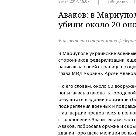
9 мая 2014, 18:07
Общество
Аваков: в Мариупо
убили около 20 оп
Еще четверо сторонников федерал
В Мариуполе украинские военные
сторонников федерализации, еще 
написал на своей странице в соц
глава МВД Украины Арсен Аваков
По его словам, около 60 вооруже
попытались атаковать городской
результате в здании произошел б
подкрепления военных и подразд
Нацгвардии превратился в полн
столкновение. Значительная част
Аваков, побросала оружие и скры
здании горотдела милиции вспых