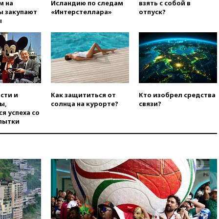
м на
Исландию по следам
взять с собой в
Ирана
ы закупают
«Интерстеллара»
отпуск?
вчера, 20:00
СК возбудил дело
ы
против журналистки Катерины
Гордеевой о фейках о ВС
России
вчера, 19:45
ISU предоставил
нейтральный статус
фигуристкам Валиевой и
Трусовой
сти и
Как защититься от
Кто изобрел средства
вчера, 19:35
Зеленский
ы,
солнца на курорте?
связи?
впервые совершил
я успеха со
официальный визит в Сербию
пытки
вчера, 19:19
Россиянка
погибла во Французских
Альпах
вчера, 19:00
Открытое
горение на складе в Брянске
ликвидировано
вчера, 18:55
Минобороны
отчиталось об ударах по двум
украинским сухогрузам в