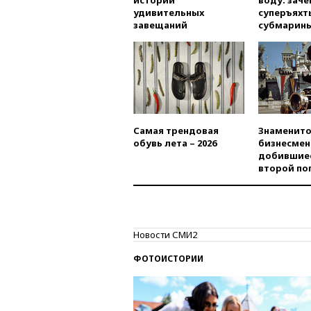
истории
воду: заче
удивительных
суперъяхт
завещаний
субмарин
Самая трендовая
Знаменито
обувь лета – 2026
бизнесмен
добившиес
второй по
Новости СМИ2
ФОТОИСТОРИИ