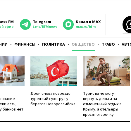
ness FM
Telegram
Канал в MAX
ой эфир
t.me/BFMnews
max.ru/bfm
НИИ
ФИНАНСЫ
ПОЛИТИКА
ОБЩЕСТВО
ПРАВО
АВТ
Дрон снова повредил
Туристы не могут
рование
турецкий сухогруз у
вернуть деньги за
еки есть,
берегов Новороссийска
отмененный отдых в
у банков нет
Крыму, а отельеры
просят отсрочку