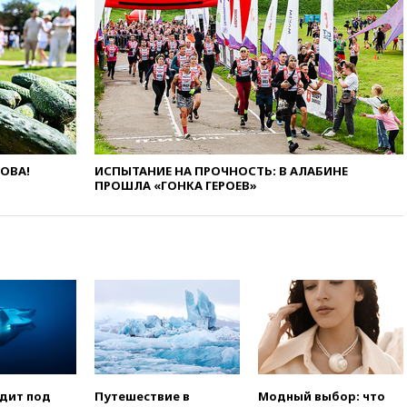
свыше 6,5 тысячи грузовиков
вчера, 20:53
Швыдкой:
«Интервидение» точно
пройдет в 2026 году
вчера, 20:45
ПВО за день
сбила еще 75 украинских
беспилотников над Россией
вчера, 20:35
Велосипедист
погиб при атаке FPV-дрона в
ЛОВА!
ИСПЫТАНИЕ НА ПРОЧНОСТЬ: В АЛАБИНЕ
Белгородской области
ПРОШЛА «ГОНКА ГЕРОЕВ»
вчера, 20:30
Лидию Невзорову
заочно арестовали по делу о
финансировании
экстремизма
вчера, 20:20
Суд США
постановил остановить
строительство бального зала в
Белом доме
вчера, 20:15
Сенат США
одобрил ужесточение
одит под
Путешествие в
Модный выбор: что
санкций против России и