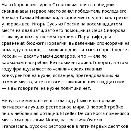
На отборочном туре в Стокгольме опять победили
скандинавы. Первое место занял победитель последнего
Бокюза Томми Милимяки, второе место у датчан, третье
у норвежцев. Игорь Сусь из России на восемнадцатом
месте из двадцати, зато его помощница Лера Сидорова
стала лучшим су-шефом турнира. Пару цифр для
сравнения: бюджет Норвегии, выделенный спонсорами на
команду поваров, — миллион двести тысяч евро, бюджет
России — десять тысяч долларов, и то — еле по
карманам наскребли. Без комментариев. Говорят, в этом
году французы жестко «слили» своих главных
конкурентов на кухне, испанцев, претендовавших на
второе место, и те в итоге стали лишь шестнадцатыми
— а вы говорите, на кухне политики нет.
Ничуть не меньше ее в этом году было и на премии
пятидесяти лучших ресторанов мира. В первой тройке
лишь небольшая ротация: El celler De can Rocca поменялся
местами с датским Noma, на третьем Osteria
Francescana, русских ресторанов в пяти первых десятков