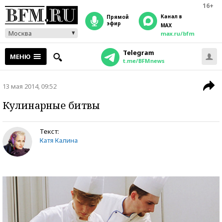
16+
Канал в
прямой
эфир
MAX
Москва
max.ru/bfm
Telegram
МЕНЮ
t.me/BFMnews
13 мая 2014, 09:52
Кулинарные битвы
Текст:
Катя Калина