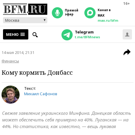
16+
Канал в
прямой
эфир
MAX
Москва
max.ru/bfm
Telegram
МЕНЮ
t.me/BFMnews
14 мая 2014, 21:31
Финансы
Кому кормить Донбасс
Текст:
Михаил Сафонов
Свежее заявление украинского Минфина. Донецкая область
может обеспечить себя примерно на 40%. Луганская — на
44%. Но статистика, как известно, — вещь лукавая