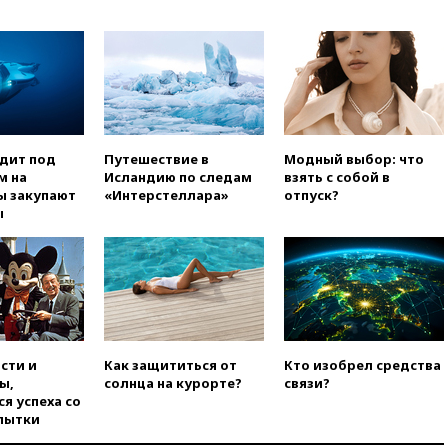
России
02:30
Трамп попросил
отпустить его с круглого стола
в Госдепе, чтобы «вести
войну»
01:35
Мигрант погиб при
попытке попасть из Марокко в
Сеуту на параплане
одит под
Путешествие в
Модный выбор: что
м на
Исландию по следам
взять с собой в
00:30
FT: ЕС не готов принять в
ы закупают
«Интерстеллара»
отпуск?
блок Украину из-за уровня
ы
коррупции
вчера, 23:35
Лукашенко
объяснил экономическую
выгоду безвизового режима с
ЕС
вчера, 22:59
На башню
ресторана «Армения» в
сти и
Как защититься от
Кто изобрел средства
Москве вернут утраченную
ы,
солнца на курорте?
связи?
скульптуру балерины
я успеха со
пытки
вчера, 22:45
Литовец
протаранил погранпункт при