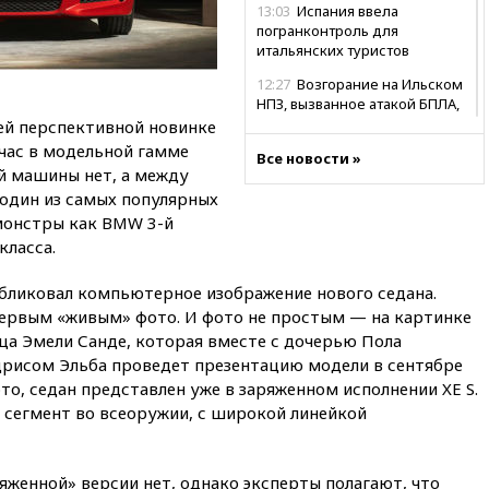
13:03
Испания ввела
погранконтроль для
итальянских туристов
12:27
Возгорание на Ильском
НПЗ, вызванное атакой БПЛА,
потушили
оей перспективной новинке
йчас в модельной гамме
11:47
Суд оставил под
Все новости »
й машины нет, а между
арестом Rolls-Royce блогера
Лерчек
 один из самых популярных
 монстры как BMW 3-й
11:07
При столкновении
класса.
катера и лодки под Самарой
погибли два человека
убликовал компьютерное изображение нового седана.
10:27
Движение по трассе
первым «живым» фото. И фото не простым — на картинке
«Новороссия» восстановлено
ца Эмели Санде, которая вместе с дочерью Пола
09:55
Силы ПВО перехватили
рисом Эльба проведет презентацию модели в сентябре
за утро 85 БПЛА над
это, седан представлен уже в заряженном исполнении XE S.
территорией РФ
в сегмент во всеоружии, с широкой линейкой
09:25
Ильский НПЗ на Кубани
загорелся после падения
обломков дрона
яженной» версии нет, однако эксперты полагают, что