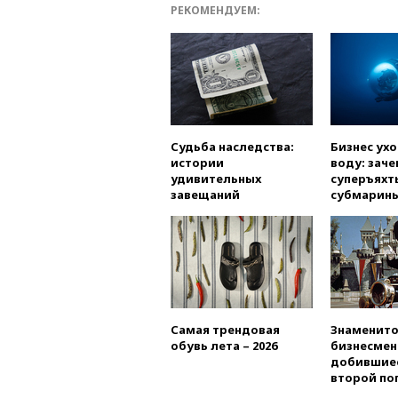
РЕКОМЕНДУЕМ:
Судьба наследства:
Бизнес ух
истории
воду: заче
удивительных
суперъяхт
завещаний
субмарин
Самая трендовая
Знаменито
обувь лета – 2026
бизнесмен
добившиес
второй по