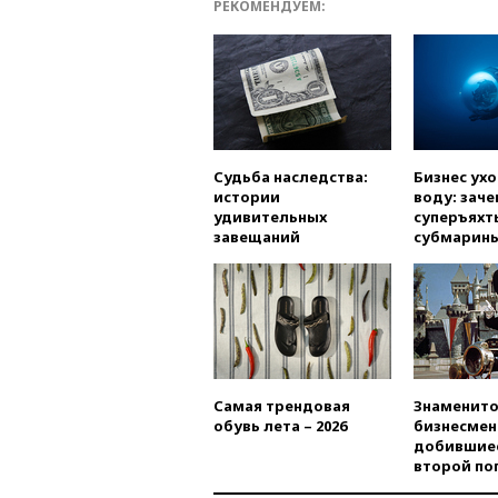
РЕКОМЕНДУЕМ:
Судьба наследства:
Бизнес ух
истории
воду: заче
удивительных
суперъяхт
завещаний
субмарин
Самая трендовая
Знаменито
обувь лета – 2026
бизнесмен
добившиес
второй по