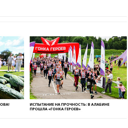
попытке попасть в Россию
вчера, 22:28
Бессент
анонсировал скорое
соглашение о прекращении
огня США и Ирана
вчера, 22:15
Три человека
получили ножевые ранения
при нападении в Чехии
вчера, 22:00
Путин поручил
выделить средства на новые
РЛС для Белгородской
области
вчера, 21:56
The Atlantic: Маск
отказал Украине в
использовании Starlink для
атак вглубь РФ
вчера, 21:35
После пожара на
ЛОВА!
ИСПЫТАНИЕ НА ПРОЧНОСТЬ: В АЛАБИНЕ
ПРОШЛА «ГОНКА ГЕРОЕВ»
складе в Брянске возбудили
уголовное дело
вчера, 21:26
Лидеры сборной