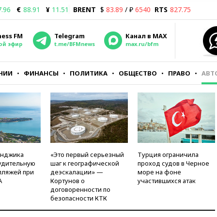
7.96
€
88.91
¥
11.51
BRENT
$
83.89
/ ₽
6540
RTS
827.75
ness FM
Telegram
Канал в MAX
ой эфир
t.me/BFMnews
max.ru/bfm
НИИ
ФИНАНСЫ
ПОЛИТИКА
ОБЩЕСТВО
ПРАВО
АВТ
енджика
«Это первый серьезный
Турция ограничила
удительную
шаг к географической
проход судов в Черное
пляжей при
деэскалации» —
море на фоне
А
Кортунов о
участившихся атак
договоренности по
безопасности КТК