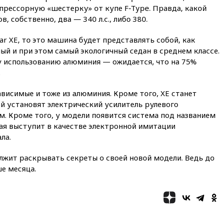
08:57
Собянин сообщил о
рессорную «шестерку» от купе F-Type. Правда, какой
девяти БПЛА, сбитых на
, собственно, два — 340 л.с., либо 380.
подлете к Москве
ar XE, то это машина будет представлять собой, как
08:42
Силы ПВО сбили почти
400 БПЛА над российскими
й и при этом самый экологичный седан в среднем классе.
регионами
у использованию алюминия — ожидается, что на 75%
.
08:16
Лукашенко призвал
белорусов покупать избы в
селах
ависимые и тоже из алюминия. Кроме того, XE станет
ой установят электрический усилитель рулевого
07:30
Нигерия стала
. Кроме того, у модели появится система под названием
крупнейшим поставщиком
авиатоплива в Европу
торая выступит в качестве электронной имитации
ла.
06:30
США и Колумбия
обсуждают координацию
олжит раскрывать секреты о своей новой модели. Ведь до
усилий против наркотрафика
е месяца.
05:30
ВМС Испании усилили
присутствие в Сеуте на фоне
миграционного кризиса
03:30
В Минстрое сравнили
качество жилья в Нью-Йорке и