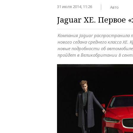
31 июля 2014, 11:26
Авто
Jaguar XE. Первое 
Компания Jaguar распространила 
нового седана среднего класса XE. 
новые подробности об автомобиле
пройдет в Великобритании 8 сент