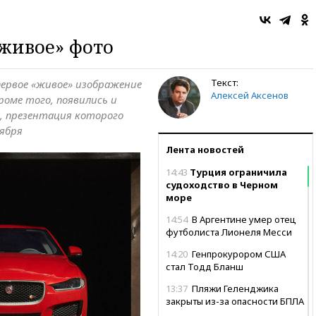
«живое» фото
Текст:
первое «живое» изображение
Алексей Аксенов
Кроме того, появились и
, презентация которого
ября
Лента новостей
14:43
Турция ограничила
судоходство в Черном
море
14:54
В Аргентине умер отец
футболиста Лионеля Месси
14:20
Генпрокурором США
стал Тодд Бланш
13:37
Пляжи Геленджика
закрыты из-за опасности БПЛА