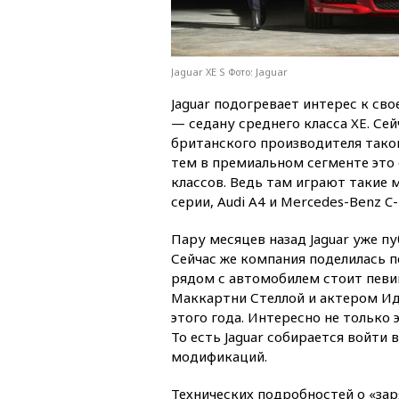
Jaguar XE S Фото: Jaguar
Jaguar подогревает интерес к св
— седану среднего класса XE. Се
британского производителя тако
тем в премиальном сегменте это
классов. Ведь там играют такие
серии, Audi A4 и Mercedes-Benz C-
Пару месяцев назад Jaguar уже п
Сейчас же компания поделилась 
рядом с автомобилем стоит певи
Маккартни Стеллой и актером Ид
этого года. Интересно не только 
То есть Jaguar собирается войти 
модификаций.
Технических подробностей о «зар