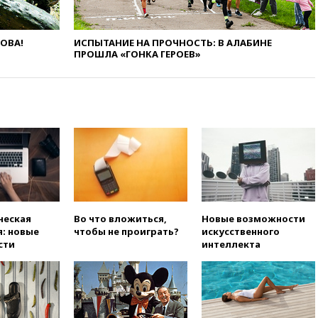
сообщила об омоложении
партийных списков на выборах
в Госдуму
ЛОВА!
ИСПЫТАНИЕ НА ПРОЧНОСТЬ: В АЛАБИНЕ
вчера, 19:25
Путин
ПРОШЛА «ГОНКА ГЕРОЕВ»
прокомментировал первый
номер «Единой России» в
бюллетене
вчера, 19:15
Путин обсудил с
Памфиловой подготовку к
единому дню голосования
вчера, 18:56
Wildberries
отрицает перенос основной
логистики за пределы России
вчера, 18:45
Крупнейший
ческая
Во что вложиться,
Новые возможности
склад маркетплейса Rozetka
: новые
чтобы не проиграть?
искусственного
сгорел под Киевом
сти
интеллекта
вчера, 18:35
Джаред Лето
лишился роли в фильме
Барри Левинсона на фоне
обвинений в насилии
вчера, 18:28
Выборы ректора