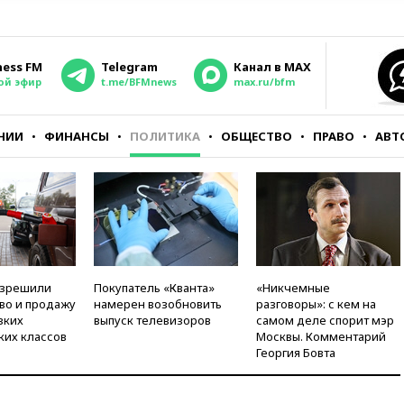
ness FM
Telegram
Канал в MAX
ой эфир
t.me/BFMnews
max.ru/bfm
НИИ
ФИНАНСЫ
ПОЛИТИКА
ОБЩЕСТВО
ПРАВО
АВТ
азрешили
Покупатель «Кванта»
«Никчемные
во и продажу
намерен возобновить
разговоры»: с кем на
зких
выпуск телевизоров
самом деле спорит мэр
ких классов
Москвы. Комментарий
Георгия Бовта