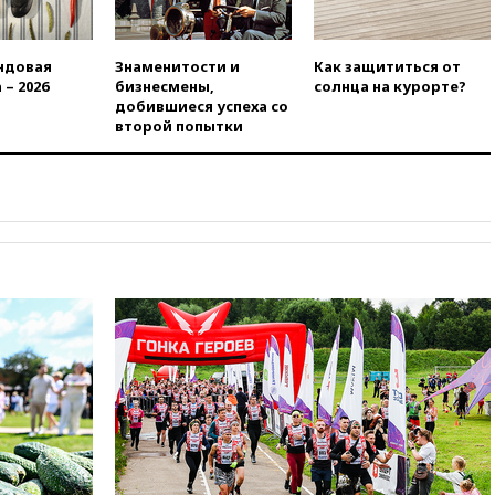
беспилотников
вчера, 20:20
Третий комплект
ндовая
Знаменитости и
Как защититься от
золотых медалей выиграли на
 – 2026
бизнесмены,
солнца на курорте?
ЧЕ российские синхронистки
добившиеся успеха со
вчера, 20:15
ТАСС: жизни
второй попытки
главы «Уралдронзавода»
после взрыва ничего не
угрожает
вчера, 20:08
По всей Грузии
снова отключилось
электричество
вчера, 20:00
Зеленский связал
дефицит ракет с попыткой
Запада принудить Киев к
уступкам
вчера, 19:45
Памфилова: ЦИК
примет беспрецедентные
меры безопасности во время
выборов
вчера, 19:35
Памфилова