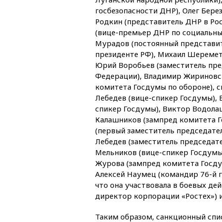
госбезопасности ДНР), Олег Бере
Родкин (представитель ДНР в Ро
(вице-премьер ДНР по социальны
Мурадов (постоянный представи
президенте РФ), Михаил Шеремет
Юрий Воробьев (заместитель пре
Федерации), Владимир Жириновск
комитета Госдумы по обороне), 
Лебедев (вице-спикер Госдумы), 
спикер Госдумы), Виктор Водолац
Калашников (зампред комитета 
(первый заместитель председате
Лебедев (заместитель председат
Мельников (вице-спикер Госдумы)
Журова (зампред комитета Госду
Алексей Наумец (командир 76-й 
что она участвовала в боевых дей
директор корпорации «Ростех») и
Таким образом, санкционный спис