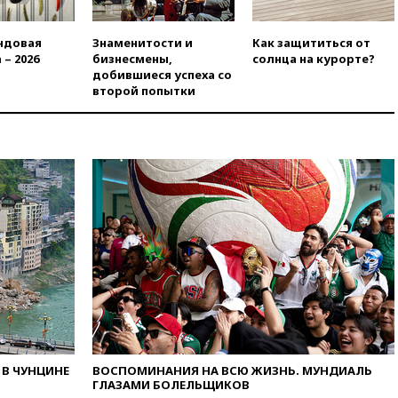
ГИТИСа перенесены на «после
1 ноября»
ндовая
Знаменитости и
Как защититься от
вчера, 18:15
Путин указал на
 – 2026
бизнесмены,
солнца на курорте?
нехватку врачей в
добившиеся успеха со
Белгородской области
второй попытки
вчера, 17:58
ЕС отменил
временную защиту для
военнообязанных украинцев
вчера, 17:45
Шуваев сообщил
об учащении атак ВСУ на
Белгородскую область
вчера, 17:35
Шуваев за два с
половиной месяца посетил
все округа Белгородской
области
вчера, 17:25
Путин встретился
с врио губернатора
Белгородской области
Шуваевым
В ЧУНЦИНЕ
ВОСПОМИНАНИЯ НА ВСЮ ЖИЗНЬ. МУНДИАЛЬ
вчера, 17:20
«Ведомости»:
ГЛАЗАМИ БОЛЕЛЬЩИКОВ