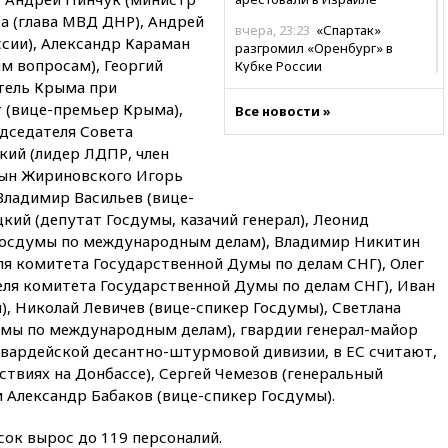
за (глава МВД ДНР), Андрей
вчера, 23:23
«Спартак»
ссии), Александр Караман
разгромил «Оренбург» в
м вопросам), Георгий
Кубке России
тель Крыма при
вчера, 23:00
Пост Дмитриева в
 (вице-премьер Крыма),
Все новости »
X о миграционном кризисе в
дседателя Совета
Сеуте набрал миллион
просмотров
ий (лидер ЛДПР, член
сын Жириновского Игорь
вчера, 22:49
Минпромторг:
Владимир Васильев (вице-
банкротство «Кванта» не
кий (депутат Госдумы, казачий генерал), Леонид
означает прекращения
производства телевизоров в
Госдумы по международным делам), Владимир Никитин
РФ
ля комитета Государственной Думы по делам СНГ), Олег
еля комитета Государственной Думы по делам СНГ), Иван
вчера, 22:35
Семь грузовых
вагонов сошли с рельсов в
, Николай Левичев (вице-спикер Госдумы), Светлана
Оренбургской области
мы по международным делам), гвардии генерал-майор
гвардейской десантно-штурмовой дивизии, в ЕС считают,
вчера, 22:22
Минфин: в июле
выросли нефтегазовые
ствиях на Донбассе), Сергей Чемезов (генеральный
доходы российского бюджета
 Александр Бабаков (вице-спикер Госдумы).
вчера, 22:15
Аксаков: ЦБ
ок вырос до 119 персоналий.
согласовал первый стандарт