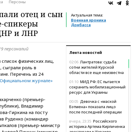
ка
Персоны
пали отец и сын
Актуальная тема:
Военная хроника
е-спикеры
Донбасса
ДНР и ЛНР
19 персоналий
Лента новостей
список физических лиц,
02:06
Лантратова: судьба
, сыграли роль в
сотни жителей Курской
области все еще неизвестна
ине. Перечень из 24
 «Официальном журнале»
01:10
МИД РФ: ЕС пытается
сохранить мобилизационный
ресурс для Украины
ахарченко (премьер-
00:05
Девочка с «маской
публики), Владимир
Бэтмена» показала лицо
ова-Гиркина на посту
после последней операции
ав Руденко (командир
вчера, 23:35
Российского
Цыпкалов (премьер-министр
историка Артема Кирпиченка
, Андрей Пинчук (министр
арестовали в Израиле