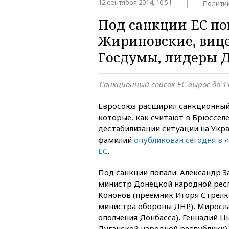
12 сентября 2014, 10:51
Полити
Под санкции ЕС по
Жириновские, виц
Госдумы, лидеры 
Санкционный список ЕС вырос до 1
Евросоюз расширил санкционный 
которые, как считают в Брюсселе
дестабилизации ситуации на Укра
фамилий
опубликован сегодня в
ЕС
.
Под санкции попали: Александр З
министр Донецкой народной рес
Кононов (преемник Игоря Стрелк
министра обороны ДНР), Миросл
ополчения Донбасса), Геннадий 
Луганской народной республики)