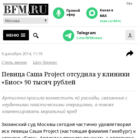
16+
Канал в
прямой
эфир
MAX
Москва
max.ru/bfm
Telegram
МЕНЮ
t.me/BFMnews
9 декабря 2014, 11:19
Стиль жизни
Шоу-бизнес
Певица Саша Project отсудила у клиники
«Биос» 90 тысяч рублей
Артистка просила возместить ей расходы, связанные с
неудачными пластическими операциями, а также
компенсировать моральный вред
Зюзинский суд Москвы сегодня частично удовлетворил
иск певицы Саши Project (настоящая фамилия Гинзбург) к
клинике «Биос». Артистка просила взыскать с ответчика