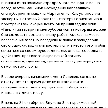
вызвали из-за поломки аэродромного фонаря. Именно
вслед за этой машиной неожиданно направилась
снегоуборочная машина Мартыненко. Как установили
эксперты, нетрезвый водитель «потерял ориентацию в
пространстве»: скорее всего, он принял задние огни
«Газели» за габариты снегоуборщика, за которым должен
был следовать согласно плану работ. Выехав на место
пересечения взлетно-посадочных полос и заподозрив
свою ошибку, водитель растерялся и вместо того чтобы
связаться со своим руководителем, он стал совершать
«действия, противоречащие всякой логике»:
остановился, сдал назад, сделал попытку развернуться,
отмечают эксперты.
В свою очередь начальник смены Леденев, согласно
отчету, все это время даже не пытался найти
потерявшийся снегоуборщик или сообщить об
инциденте диспетчеру.
В ночь на 21 октября во Внуково-3 четырехместный
самолет Falcon, следовавший рейсом Москва-Париж, при