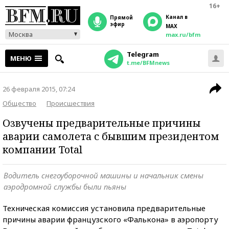
16+
Канал в
прямой
эфир
MAX
Москва
max.ru/bfm
Telegram
МЕНЮ
t.me/BFMnews
26 февраля 2015, 07:24
Общество
Происшествия
Озвучены предварительные причины
аварии самолета с бывшим президентом
компании Total
Водитель снегоуборочной машины и начальник смены
аэродромной службы были пьяны
Техническая комиссия установила предварительные
причины аварии французского «Фалькона» в аэропорту