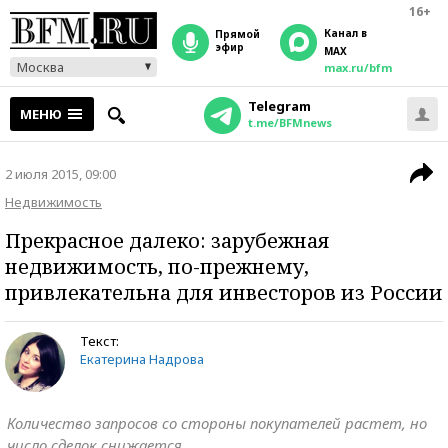
16+
Канал в
прямой
эфир
MAX
Москва
max.ru/bfm
Telegram
МЕНЮ
t.me/BFMnews
2 июля 2015, 09:00
Недвижимость
Прекрасное далеко: зарубежная
недвижимость, по-прежнему,
привлекательна для инвесторов из России
Текст:
Екатерина Надрова
Количество запросов со стороны покупателей растет, но
число сделок снижается