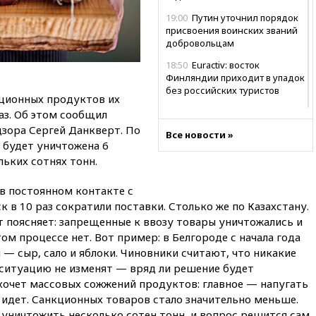
19:00
Путин уточнил порядок
присвоения воинских званий
добровольцам
18:50
Euractiv: восток
Финляндии приходит в упадок
без российских туристов
кционных продуктов их
18:35
В Жуковском и
аз. Об этом сообщил
аэропорту Геленджика
дзора Сергей Данкверт. По
Все новости »
введены ограничения
а будет уничтожена 6
18:21
Зюганов присоединился
льких сотнях тонн.
к критике «Яблока»
в постоянном контакте с
18:15
Четыре человека
к в 10 раз сократили поставки. Столько же по Казахстану.
пострадали при атаках ВСУ на
Белгородскую область
 поясняет: запрещенные к ввозу товары уничтожались и
том процессе нет. Вот пример: в Белгороде с начала года
18:00
Совет мира выбрал
— сыр, сало и яблоки. Чиновники считают, что никакие
подрядчика для
строительства военной базы в
 ситуацию не изменят — вряд ли решение будет
Газе
хочет массовых сожжений продуктов: главное — напугать
 идет. Санкционных товаров стало значительно меньше.
17:50
Миронов призвал снять
 уничтожить несколько сотен тонн, и вопрос решится сам
«Яблоко» с выборов в Госдуму