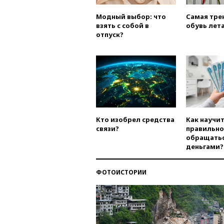
Модный выбор: что
Самая тре
взять с собой в
обувь лета
отпуск?
Кто изобрел средства
Как научи
связи?
правильно
обращатьс
деньгами?
ФОТОИСТОРИИ