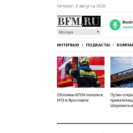
Четверг, 6 августа 2026
Busi
прям
Москва
ИНТЕРВЬЮ
ПОДКАСТЫ
КОМПА
СТИЛЬ
ТЕСТЫ
Обломки БПЛА попали в
Путин откры
НПЗ в Ярославле
приватизац
Шереметье