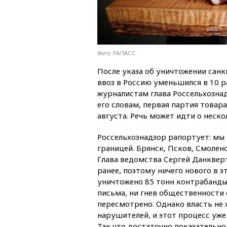
Фото: PA/ТАСС
После указа об уничтожении сан
ввоз в Россию уменьшился в 10 р
журналистам глава Россельхозна
его словам, первая партия товар
августа. Речь может идти о неско
Россельхознадзор рапортует: мы 
границей. Брянск, Псков, Смоленс
Глава ведомства Сергей Данкверт
ранее, поэтому ничего нового в э
уничтожено 85 тонн контрабанды 
письма, ни гнев общественности
пересмотрено. Однако власть не 
нарушителей, и этот процесс уже
Так что достаточно показательно