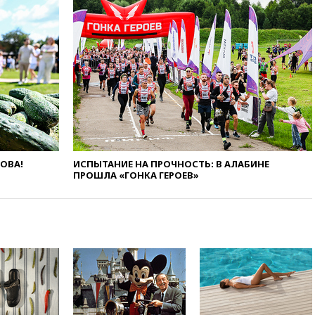
пострадали при наезде
автомобиля на толпу в Омске
13:19
WP: Трамп определился
со своим преемником
13:13
СК возбудил дело по
факту гибели женщины и
ребенка в Раменском
12:57
В Луганске при ракетном
ударе ВСУ по складу
пострадали пять человек
ЛОВА!
ИСПЫТАНИЕ НА ПРОЧНОСТЬ: В АЛАБИНЕ
12:44
МВД: число
ПРОШЛА «ГОНКА ГЕРОЕВ»
преступлений, связанных с
отмыванием денег, достигло
рекордного показателя
12:40
В Подмосковье
женщина и трехлетний
ребенок погибли при падении
из окна
12:22
В России с 1 сентября
изменятся билеты на
общественный транспорт