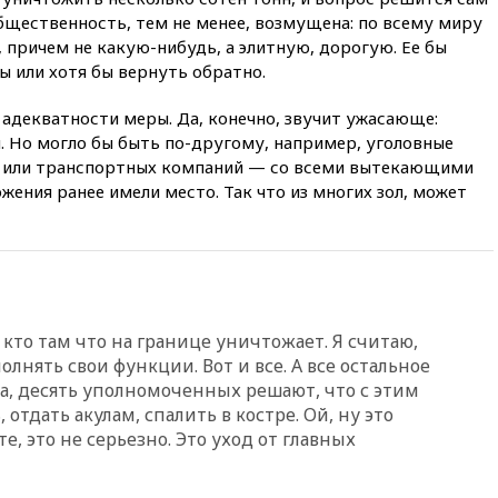
бщественность, тем не менее, возмущена: по всему миру
17:45
Правительство получит
 причем не какую-нибудь, а элитную, дорогую. Ее бы
«золотую акцию» в
 или хотя бы вернуть обратно.
управлении аэропортом
Шереметьево
б адекватности меры. Да, конечно, звучит ужасающе:
17:35
Шесть человек
. Но могло бы быть по-другому, например, уголовные
пострадали при ударе ВСУ по
в или транспортных компаний — со всеми вытекающими
автобусу в Запорожской
области
ения ранее имели место. Так что из многих зол, может
17:25
В аэропортах Сочи и
Геленджика сняты
ограничения
17:17
Власти РФ помогут
пострадавшему от атак на
склады Wildberries бизнесу
кто там что на границе уничтожает. Я считаю,
олнять свои функции. Вот и все. А все остальное
16:55
Экс-директору Popcorn
ка, десять уполномоченных решают, что с этим
Books запросили четыре года
условно
 отдать акулам, спалить в костре. Ой, ну это
те, это не серьезно. Это уход от главных
16:46
ЦБ: международные
резервы России снизились
16:35
На восстановление