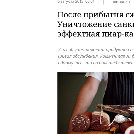
6 августа 2015, 06:01
Финансы
После прибытия сж
Уничтожение санк
эффектная пиар-к
Указ об уничтожении продуктов п
шквал обсуждения. Комментарии б
одному: все это по большей степен