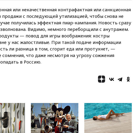
Херсонской области направят
онная или некачественная контрафактная или санкционная
6,8 млрд рублей
з продажи с последующей утилизацией, чтобы снова не
16:16
The Guardian: ученые
лучае получилась эффектная пиар-кампания. Новость сразу
США создали
взволнована. Видимо, немного переборщили с анутражем.
гипоаллергенных собак
родукты — повод для игры воображения: костры
15:45
Спутник «Электро-Л» №
ане у нас жалостливые. При такой подаче информации
5 введен в эксплуатацию
ть ли разница в том, сгорит еда или протухнет, —
15:35
Два человека погибли
е сомнения, что даже несмотря на угрозу сожжения
при атаках дронов ВСУ в
опадать в Россию.
Брянской области
15:15
В половине штатов США
зафиксирована вспышка
сальмонеллеза
14:57
Жара в Европе может
нанести ущерб экономике в
размере €800 млрд
14:49
Пентагон озаботился
критикой Трампа по поводу
дефицита боеприпасов