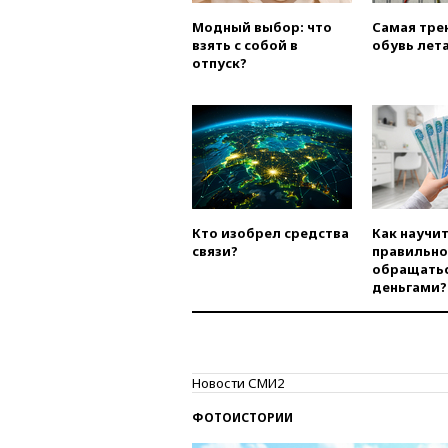
Модный выбор: что
Самая тре
взять с собой в
обувь лета
отпуск?
Кто изобрел средства
Как научи
связи?
правильно
обращатьс
деньгами?
Новости СМИ2
ФОТОИСТОРИИ