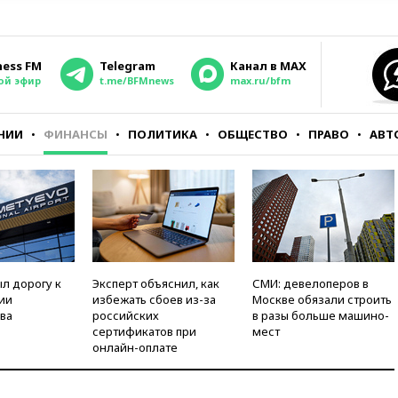
ness FM
Telegram
Канал в MAX
ой эфир
t.me/BFMnews
max.ru/bfm
НИИ
ФИНАНСЫ
ПОЛИТИКА
ОБЩЕСТВО
ПРАВО
АВТ
л дорогу к
Эксперт объяснил, как
СМИ: девелоперов в
ии
избежать сбоев из-за
Москве обязали строить
ва
российских
в разы больше машино-
сертификатов при
мест
онлайн-оплате