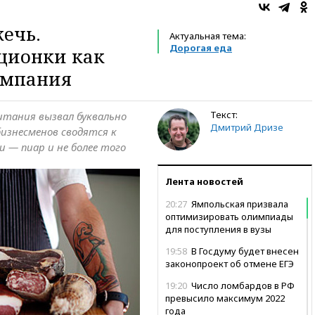
ечь.
Актуальная тема:
Дорогая еда
ционки как
ампания
Текст:
итания вызвал буквально
Дмитрий Дризе
изнесменов сводятся к
и — пиар и не более того
Лента новостей
20:27
Ямпольская призвала
оптимизировать олимпиады
для поступления в вузы
19:58
В Госдуму будет внесен
законопроект об отмене ЕГЭ
19:20
Число ломбардов в РФ
превысило максимум 2022
года