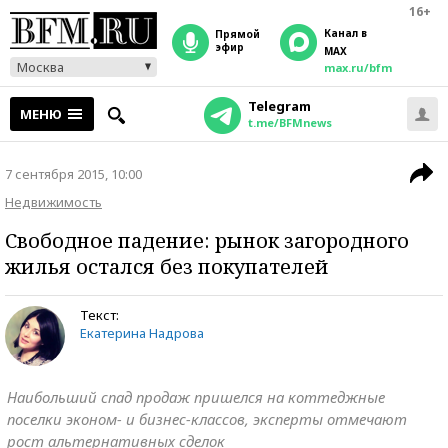
16+
Канал в
прямой
эфир
MAX
Москва
max.ru/bfm
Telegram
МЕНЮ
t.me/BFMnews
7 сентября 2015, 10:00
Недвижимость
Свободное падение: рынок загородного
жилья остался без покупателей
Текст:
Екатерина Надрова
Наибольший спад продаж пришелся на коттеджные
поселки эконом- и бизнес-классов, эксперты отмечают
рост альтернативных сделок