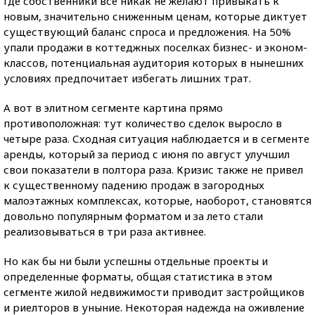
где собственники все никак не желают привыкать к
новым, значительно сниженным ценам, которые диктует
существующий баланс спроса и предложения. На 50%
упали продажи в коттеджных поселках бизнес- и эконом-
классов, потенциальная аудитория которых в нынешних
условиях предпочитает избегать лишних трат.
А вот в элитном сегменте картина прямо
противоположная: тут количество сделок выросло в
четыре раза. Сходная ситуация наблюдается и в сегменте
аренды, который за период с июня по август улучшил
свои показатели в полтора раза. Кризис также не привел
к существенному падению продаж в загородных
малоэтажных комплексах, которые, наоборот, становятся
довольно популярным форматом и за лето стали
реализовываться в три раза активнее.
Но как бы ни были успешны отдельные проекты и
определенные форматы, общая статистика в этом
сегменте жилой недвижимости приводит застройщиков
и риелторов в уныние. Некоторая надежда на оживление