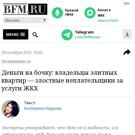
16+
Канал в
прямой
эфир
MAX
Москва
max.ru/bfm
Telegram
МЕНЮ
t.me/BFMnews
29 октября 2015, 10:00
Недвижимость
Деньги на бочку: владельцы элитных
квартир — злостные неплательщики за
услуги ЖКХ
Текст:
Екатерина Надрова
Эксперты утверждают, что дело не в жадности, а в
забывчивости, ведь большая часть такого жилья