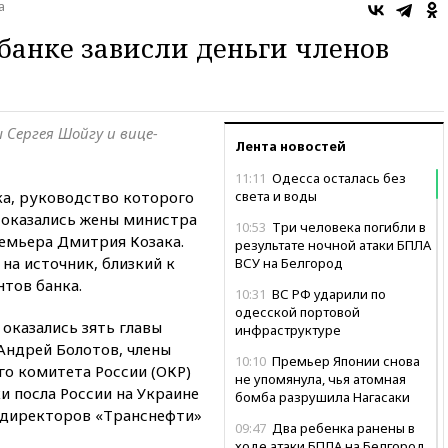
а
анке зависли деньги членов
Сергея Шойгу и вице-
Лента новостей
11:11
Одесса осталась без
а, руководство которого
света и воды
 оказались жены министра
10:53
Три человека погибли в
емьера Дмитрия Козака.
результате ночной атаки БПЛА
на источник, близкий к
ВСУ на Белгород
нтов банка.
10:31
ВС РФ ударили по
одесской портовой
 оказались зять главы
инфраструктуре
Андрей Болотов, члены
10:10
Премьер Японии снова
о комитета России (ОКР)
не упомянула, чья атомная
и посла России на Украине
бомба разрушила Нагасаки
а директоров «Транснефти»
09:47
Два ребенка ранены в
ходе атаки БПЛА на Белгород