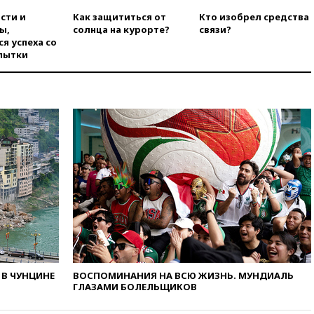
погранконтроль для
итальянских туристов
сти и
Как защититься от
Кто изобрел средства
ы,
солнца на курорте?
связи?
вчера, 12:27
Возгорание на
я успеха со
Ильском НПЗ, вызванное
пытки
атакой БПЛА, потушили
вчера, 11:47
Суд оставил под
арестом Rolls-Royce блогера
Лерчек
вчера, 11:07
При
столкновении катера и лодки
под Самарой погибли два
человека
вчера, 10:27
Движение по
трассе «Новороссия»
восстановлено
вчера, 09:55
Силы ПВО
перехватили за утро 85 БПЛА
над территорией РФ
В ЧУНЦИНЕ
ВОСПОМИНАНИЯ НА ВСЮ ЖИЗНЬ. МУНДИАЛЬ
вчера, 09:25
Ильский НПЗ на
ГЛАЗАМИ БОЛЕЛЬЩИКОВ
Кубани загорелся после
падения обломков дрона