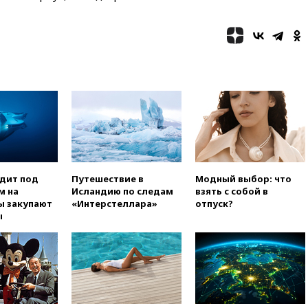
00:25
В Красноярском крае
идут поиски семьи, пропавшей
во время сплава
вчера, 23:30
Жителя Нижнего
Тагила арестовали за реакции
в Теlegram
вчера, 22:50
Российский
режиссер Кирилл Соколов
снимет триллер для Netflix
вчера, 22:20
Турция призвала
к мораторию на удары по
торговым судам в Черном
одит под
Путешествие в
Модный выбор: что
море
м на
Исландию по следам
взять с собой в
ы закупают
«Интерстеллара»
отпуск?
вчера, 21:43
Экс-
ы
председатель Верховного
суда Венгрии согласился стать
президентом республики
вчера, 20:58
Финляндия
введет экзамен для
претендентов на получение
гражданства