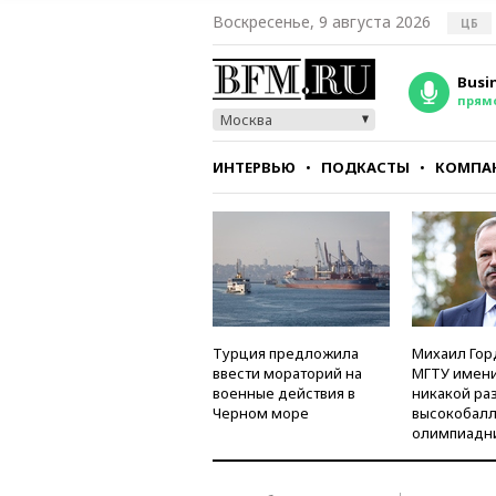
Воскресенье, 9 августа 2026
ЦБ
Busi
прям
Москва
ИНТЕРВЬЮ
ПОДКАСТЫ
КОМПА
СТИЛЬ
ТЕСТЫ
Турция предложила
Михаил Гор
ввести мораторий на
МГТУ имени
военные действия в
никакой ра
Черном море
высокобалл
олимпиадн