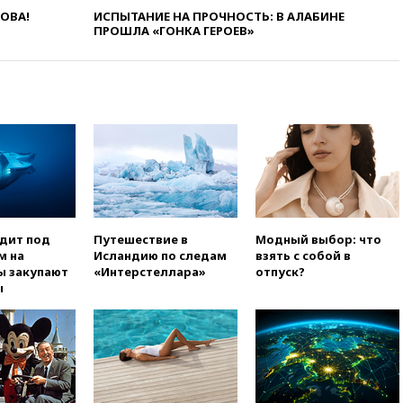
угрозу европейскую зиму»
ЛОВА!
ИСПЫТАНИЕ НА ПРОЧНОСТЬ: В АЛАБИНЕ
ПРОШЛА «ГОНКА ГЕРОЕВ»
вчера, 16:16
Беспилотник
взорвался вблизи
газопровода в Болгарии
вчера, 15:25
При атаке БПЛА в
Белгородской области погиб
мирный житель
вчера, 14:54
В Аргентине умер
отец футболиста Лионеля
Месси
вчера, 14:43
Турция
одит под
Путешествие в
Модный выбор: что
ограничила судоходство в
м на
Исландию по следам
взять с собой в
Черном море
ы закупают
«Интерстеллара»
отпуск?
вчера, 14:20
Генпрокурором
ы
США стал Тодд Бланш
вчера, 13:37
Пляжи
Геленджика закрыты из-за
опасности БПЛА
вчера, 13:03
Испания ввела