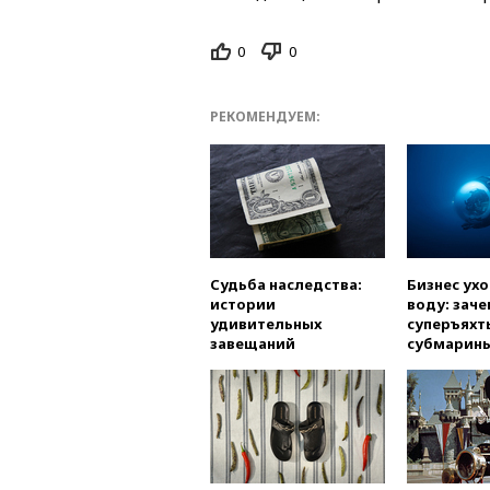
0
0
РЕКОМЕНДУЕМ:
Судьба наследства:
Бизнес ух
истории
воду: заче
удивительных
суперъяхт
завещаний
субмарин