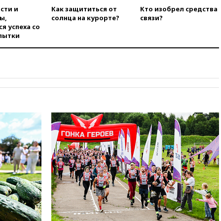
сти и
Как защититься от
Кто изобрел средства
вчера, 20:12
Минобороны
ы,
солнца на курорте?
связи?
Болгарии: упавший в стране
я успеха со
беспилотник, скорее всего,
пытки
был украинским
вчера, 19:29
ОАЭ обвинили
Иран в атаке на судно
нефтяной компании ADNOC в
Ормузе
вчера, 18:56
«Газпром»: объем
газа в европейских подземных
хранилищах достиг
антирекорда
вчера, 18:25
ТАСС: Уиткофф и
Кушнер могут вскоре посетить
Москву и Киев
вчера, 17:43
«Тиса» выдвинула
экс-председателя Верховного
суда на пост президента
Венгрии
вчера, 16:50
Politico: «Газовая
авантюра Германии ставит под