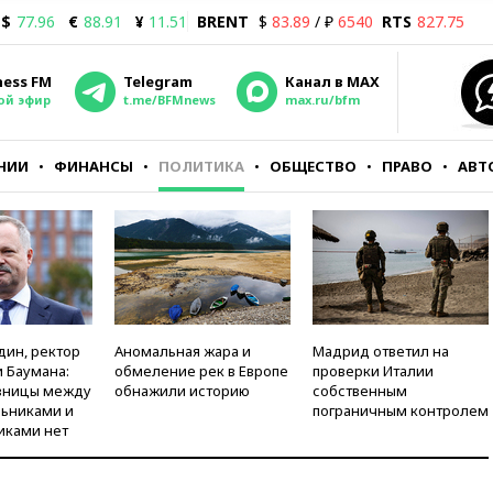
$
77.96
€
88.91
¥
11.51
BRENT
$
83.89
/ ₽
6540
RTS
827.75
ness FM
Telegram
Канал в MAX
ой эфир
t.me/BFMnews
max.ru/bfm
НИИ
ФИНАНСЫ
ПОЛИТИКА
ОБЩЕСТВО
ПРАВО
АВТ
дин, ректор
Аномальная жара и
Мадрид ответил на
 Баумана:
обмеление рек в Европе
проверки Италии
зницы между
обнажили историю
собственным
ьниками и
пограничным контролем
иками нет