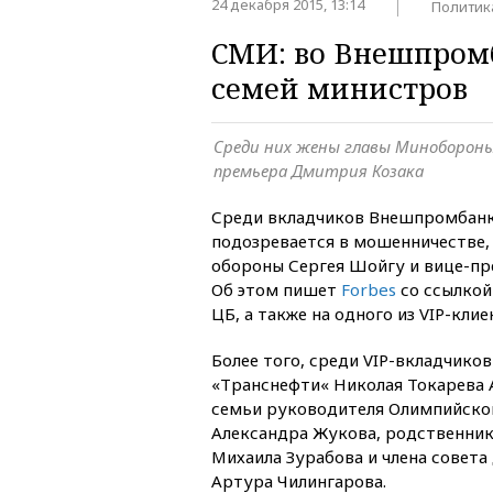
24 декабря 2015, 13:14
Политик
СМИ: во Внешпромб
семей министров
Среди них жены главы Минобороны 
премьера Дмитрия Козака
Среди вкладчиков Внешпромбанк
подозревается в мошенничестве,
обороны Сергея Шойгу и вице-пр
Об этом пишет
Forbes
со ссылкой 
ЦБ, а также на одного из VIP-клие
Более того, среди VIP-вкладчиков
«Транснефти« Николая Токарева 
семьи руководителя Олимпийског
Александра Жукова, родственник
Михаила Зурабова и члена совет
Артура Чилингарова.