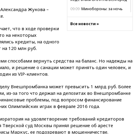
09:09
Минобороны: за ночь
 Александра Жукова –
сбито 153 украинских БПЛА
е.
08:50
Состояние здоровья
Все новости »
чает, что в ходе проверки
Джо Байдена ухудшилось
то на некоторых
07:40
OpenAI приостановила
ялись кредиты, на одного
выпуск модели Astra и-за
 на 120 млн руб.
потенциальных рисков
06:25
У берегов Италии
ми способами вернуть средства на баланс. Но надежды на
обнаружили затонувшее
мало, и решение о санации может принять один человек, и
судно древнеримских времен
один из VIP-клиентов.
05:10
«Одиссея» Нолана
собрала в мировом прокате
 делу Внешпромбанка может превысить 1 млрд руб. Более
свыше $1 млрд
и, из-за того что держал на депозитах во Внешпромбанке
02:22
Собянин сообщил о
 финансовые проблемы, под вопросом финансирование
высоких темпах строительства
их Олимпийских играх в феврале 2016 года.
недвижимости в Москве
01:20
Россиянин в среднем
 моратория на удовлетворение требований кредиторов
съедает несколько арбузов за
 Тверской суд Москвы принял решение об аресте
сезон
исы Маркус, ее подозревают в мошенничестве.