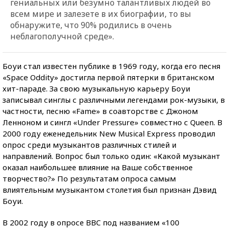
гениальных или безумно талантливых людей во
всем мире и залезете в их биографии, то вы
обнаружите, что 90% родились в очень
неблагополучной среде».
Боуи стал известен публике в 1969 году, когда его песня
«Space Oddity» достигла первой пятерки в британском
хит-параде. За свою музыкальную карьеру Боуи
записывал синглы с различными легендами рок-музыки, в
частности, песню «Fame» в соавторстве с Джоном
Ленноном и сингл «Under Pressure» совместно с Queen. В
2000 году еженедельник New Musical Express проводил
опрос среди музыкантов различных стилей и
направлений. Вопрос был только один: «Какой музыкант
оказал наибольшее влияние на Ваше собственное
творчество?» По результатам опроса самым
влиятельным музыкантом столетия был признан Дэвид
Боуи.
В 2002 году в опросе BBC под названием «100