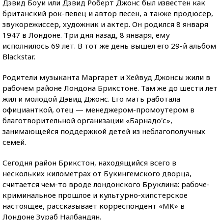
Дэвид Боуи или Дэвид Роберт Джонс был известен как
британский рок-певец и автор песен, а также продюсер,
звукорежиссер, художник и актер. Он родился 8 января
1947 в Лондоне. Три дня назад, 8 января, ему
исполнилось 69 лет. В тот же день вышел его 29-й альбом
Blackstar.
Родители музыканта Маргарет и Хейвуд Джонсы жили в
рабочем районе Лондона Брикстоне. Там же до шести лет
жил и молодой Дэвид Джонс. Его мать работала
официанткой, отец — менеджером-промоутером в
благотворительной организации «Барнадо'с»,
занимающейся поддержкой детей из неблагополучных
семей.
Сегодня район Брикстон, находящийся всего в
нескольких километрах от Букингемского дворца,
считается чем-то вроде лондонского Бруклина: рабоче-
криминальное прошлое и культурно-хипстерское
настоящее, рассказывает корреспондент «МК» в
Лондоне Зураб Налбандян.