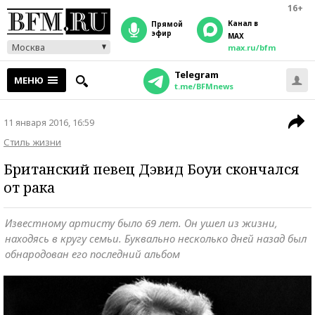
16+
Канал в
прямой
эфир
MAX
Москва
max.ru/bfm
Telegram
МЕНЮ
t.me/BFMnews
11 января 2016, 16:59
Стиль жизни
Британский певец Дэвид Боуи скончался
от рака
Известному артисту было 69 лет. Он ушел из жизни,
находясь в кругу семьи. Буквально несколько дней назад был
обнародован его последний альбом