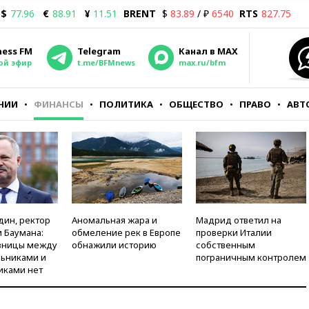
$
77.96
€
88.91
¥
11.51
BRENT
$
83.89
/ ₽
6540
RTS
827.75
ness FM
Telegram
Канал в MAX
ой эфир
t.me/BFMnews
max.ru/bfm
НИИ
ФИНАНСЫ
ПОЛИТИКА
ОБЩЕСТВО
ПРАВО
АВТ
дин, ректор
Аномальная жара и
Мадрид ответил на
 Баумана:
обмеление рек в Европе
проверки Италии
зницы между
обнажили историю
собственным
ьниками и
пограничным контролем
иками нет