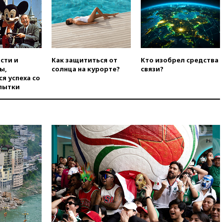
вчера, 16:16
Беспилотник
взорвался вблизи
газопровода в Болгарии
вчера, 15:25
При атаке БПЛА в
Белгородской области погиб
мирный житель
сти и
Как защититься от
Кто изобрел средства
ы,
солнца на курорте?
связи?
вчера, 14:54
В Аргентине умер
я успеха со
отец футболиста Лионеля
пытки
Месси
вчера, 14:43
Турция
ограничила судоходство в
Черном море
вчера, 14:20
Генпрокурором
США стал Тодд Бланш
вчера, 13:37
Пляжи
Геленджика закрыты из-за
опасности БПЛА
вчера, 13:03
Испания ввела
погранконтроль для
итальянских туристов