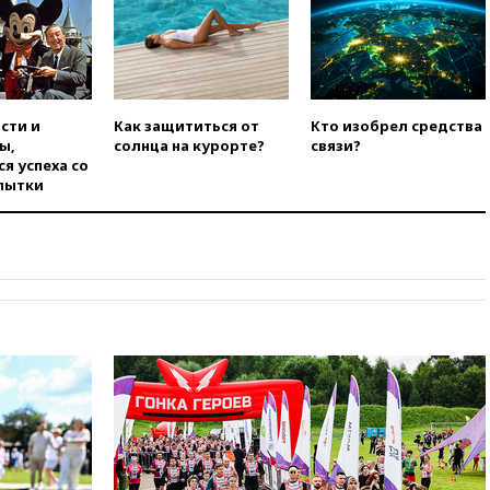
во время сплава
вчера, 23:30
Жителя Нижнего
Тагила арестовали за реакции
в Теlegram
сти и
Как защититься от
Кто изобрел средства
вчера, 22:50
Российский
ы,
солнца на курорте?
связи?
режиссер Кирилл Соколов
я успеха со
снимет триллер для Netflix
пытки
вчера, 22:20
Турция призвала
к мораторию на удары по
торговым судам в Черном
море
вчера, 21:43
Экс-
председатель Верховного
суда Венгрии согласился стать
президентом республики
вчера, 20:58
Финляндия
введет экзамен для
претендентов на получение
гражданства
вчера, 20:12
Минобороны