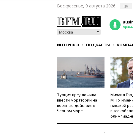
Воскресенье, 9 августа 2026
ЦБ
Busi
прям
Москва
ИНТЕРВЬЮ
ПОДКАСТЫ
КОМПА
СТИЛЬ
ТЕСТЫ
Турция предложила
Михаил Гор
ввести мораторий на
МГТУ имени
военные действия в
никакой ра
Черном море
высокобалл
олимпиадн