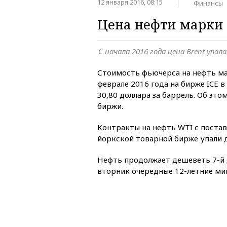
12 января 2016, 08:15
Финансы
Цена нефти марки 
С начала 2016 года цена Brent упал
Стоимость фьючерса на нефть ма
феврале 2016 года на бирже ICE 
30,80 доллара за баррель. Об эт
биржи.
Контракты на нефть WTI с постав
йоркской товарной бирже упали д
Нефть продолжает дешеветь 7-й 
вторник очередные 12-летние м