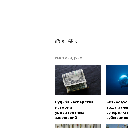
0
0
РЕКОМЕНДУЕМ:
Судьба наследства:
Бизнес ух
истории
воду: заче
удивительных
суперъяхт
завещаний
субмарин