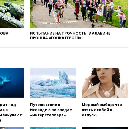
Болгарии: упавший в стране
беспилотник, скорее всего,
был украинским
вчера, 19:29
ОАЭ обвинили
Иран в атаке на судно
нефтяной компании ADNOC в
ЛОВА!
ИСПЫТАНИЕ НА ПРОЧНОСТЬ: В АЛАБИНЕ
Ормузе
ПРОШЛА «ГОНКА ГЕРОЕВ»
вчера, 18:56
«Газпром»: объем
газа в европейских подземных
хранилищах достиг
антирекорда
вчера, 18:25
ТАСС: Уиткофф и
Кушнер могут вскоре посетить
Москву и Киев
вчера, 17:43
«Тиса» выдвинула
экс-председателя Верховного
суда на пост президента
одит под
Путешествие в
Модный выбор: что
Венгрии
м на
Исландию по следам
взять с собой в
вчера, 16:50
Politico: «Газовая
ы закупают
«Интерстеллара»
отпуск?
авантюра Германии ставит под
ы
угрозу европейскую зиму»