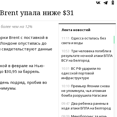
Brent упала ниже $31
а более чем на 12%
Лента новостей
рки Brent с поставкой в
11:11
Одесса осталась без
в Лондоне опустилась до
света и воды
ом свидетельствуют данные
10:53
Три человека погибли в
результате ночной атаки БПЛА
ВСУ на Белгород
кой в феврале на Нью-
10:31
ВС РФ ударили по
о $30,95 за баррель.
одесской портовой
инфраструктуре
день подряд, пробив во
10:10
Премьер Японии снова
инимумы.
не упомянула, чья атомная
бомба разрушила Нагасаки
09:47
Два ребенка ранены в
ходе атаки БПЛА на Белгород
09:09
Минобороны: за ночь