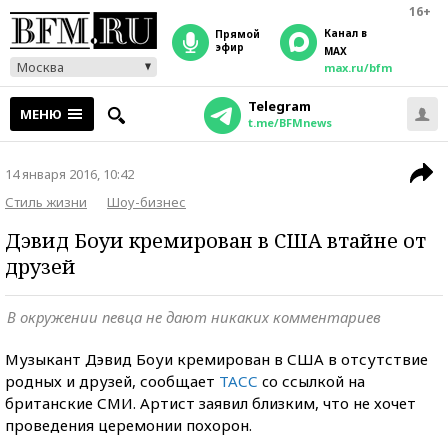
16+
Канал в
прямой
эфир
MAX
Москва
max.ru/bfm
Telegram
МЕНЮ
t.me/BFMnews
14 января 2016, 10:42
Стиль жизни
Шоу-бизнес
Дэвид Боуи кремирован в США втайне от
друзей
В окружении певца не дают никаких комментариев
Музыкант Дэвид Боуи кремирован в США в отсутствие
родных и друзей, сообщает
ТАСС
cо ссылкой на
британские СМИ. Артист заявил близким, что не хочет
проведения церемонии похорон.