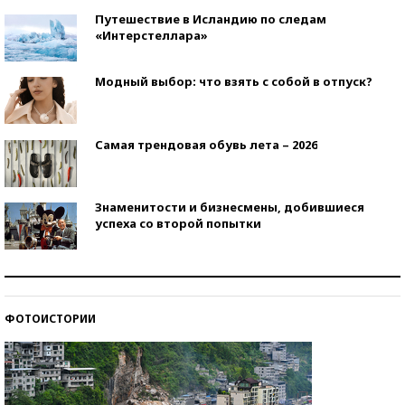
Путешествие в Исландию по следам
«Интерстеллара»
Модный выбор: что взять с собой в отпуск?
Самая трендовая обувь лета – 2026
Знаменитости и бизнесмены, добившиеся
успеха со второй попытки
Как защититься от солнца на курорте?
ФОТОИСТОРИИ
Кто изобрел средства связи?