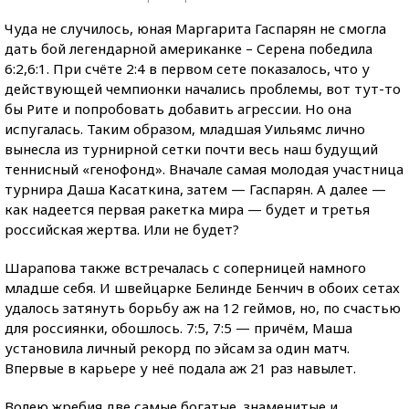
Чуда не случилось, юная Маргарита Гаспарян не смогла
дать бой легендарной американке – Серена победила
6:2,6:1. При счёте 2:4 в первом сете показалось, что у
действующей чемпионки начались проблемы, вот тут-то
бы Рите и попробовать добавить агрессии. Но она
испугалась. Таким образом, младшая Уильямс лично
вынесла из турнирной сетки почти весь наш будущий
теннисный «генофонд». Вначале самая молодая участница
турнира Даша Касаткина, затем — Гаспарян. А далее —
как надеется первая ракетка мира — будет и третья
российская жертва. Или не будет?
Шарапова также встречалась с соперницей намного
младше себя. И швейцарке Белинде Бенчич в обоих сетах
удалось затянуть борьбу аж на 12 геймов, но, по счастью
для россиянки, обошлось. 7:5, 7:5 — причём, Маша
установила личный рекорд по эйсам за один матч.
Впервые в карьере у неё подала аж 21 раз навылет.
Волею жребия две самые богатые, знаменитые и