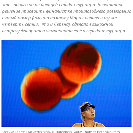
это задолго до решающей стадии турнира. Непонятное
решение присвоить финалистке прошлогоднего розыгрыша
пятый номер (именно поэтому Мария попала в ту же
четверть сетки, что и Серена), сделало возможной
встречу фаворитов чемпионата ещё в середине турнира
Российская теннисистка Мария Шарапова. Фото: Thomas Peter/Reuters