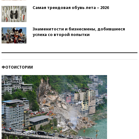
Самая трендовая обувь лета – 2026
Знаменитости и бизнесмены, добившиеся
успеха со второй попытки
Как защититься от солнца на курорте?
ФОТОИСТОРИИ
Кто изобрел средства связи?