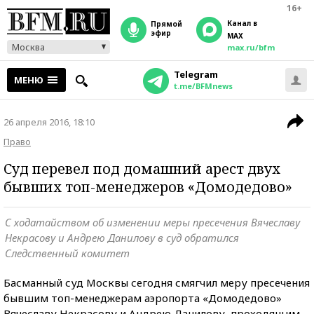
16+
Канал в
прямой
эфир
MAX
Москва
max.ru/bfm
Telegram
МЕНЮ
t.me/BFMnews
26 апреля 2016, 18:10
Право
Суд перевел под домашний арест двух
бывших топ-менеджеров «Домодедово»
С ходатайством об изменении меры пресечения Вячеславу
Некрасову и Андрею Данилову в суд обратился
Следственный комитет
Басманный суд Москвы сегодня смягчил меру пресечения
бывшим топ-менеджерам аэропорта «Домодедово»
Вячеславу Некрасову и Андрею Данилову, проходящим