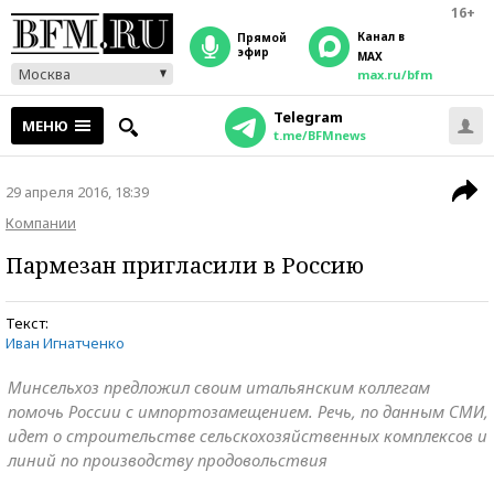
16+
Канал в
прямой
эфир
MAX
Москва
max.ru/bfm
Telegram
МЕНЮ
t.me/BFMnews
29 апреля 2016, 18:39
Компании
Пармезан пригласили в Россию
Текст:
Иван Игнатченко
Минсельхоз предложил своим итальянским коллегам
помочь России с импортозамещением. Речь, по данным СМИ,
идет о строительстве сельскохозяйственных комплексов и
линий по производству продовольствия