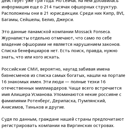
действует уже три года. Но сейчас на нем добавилась
информация еще о 214 тысячах офшорных структур.
Расположены они в 21 юрисдикции. Среди них Кипр, BVI,
Багамы, Сейшелы, Белиз, Джерси.
Это данные панамской компании Mossack Fonseca.
Журналисты отдельно отмечают, что само по себе
владение офшорами не является нарушением законов.
Списка бенефициаров нет. Есть поиск, правда, нужно
знать, что или кого искать.
Российские СМИ, вероятно, наугад забивая имена
бизнесменов из списка самых богатых, нашли на портале
16 знакомых имен. Эти люди — полные тезки 16
отечественных миллиардеров. Чаще всего встречается
имя Алишера Усманова. Упоминаются некие россияне с
фамилиями Ротенберг, Дерипаска, Пумпянский,
Анисимов, Тиньков и другие.
Судя по данным, граждане нашей страны предпочитают
регистрировать компании на Виргинских островах.