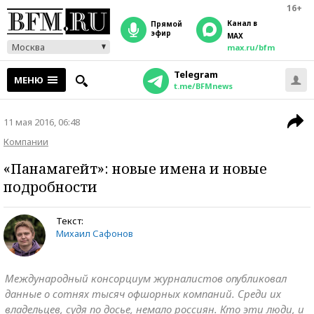
16+
Канал в
прямой
эфир
MAX
Москва
max.ru/bfm
Telegram
МЕНЮ
t.me/BFMnews
11 мая 2016, 06:48
Компании
«Панамагейт»: новые имена и новые
подробности
Текст:
Михаил Сафонов
Международный консорциум журналистов опубликовал
данные о сотнях тысяч офшорных компаний. Среди их
владельцев, судя по досье, немало россиян. Кто эти люди, и