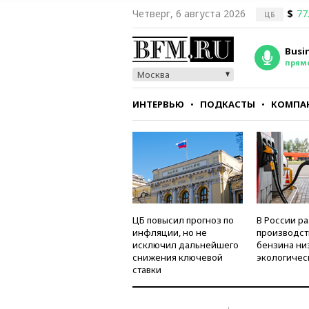
Четверг, 6 августа 2026
$
77
ЦБ
Busi
прям
Москва
ИНТЕРВЬЮ
ПОДКАСТЫ
КОМПА
СТИЛЬ
ТЕСТЫ
ЦБ повысил прогноз по
В России р
инфляции, но не
производст
исключил дальнейшего
бензина ни
снижения ключевой
экологичес
ставки