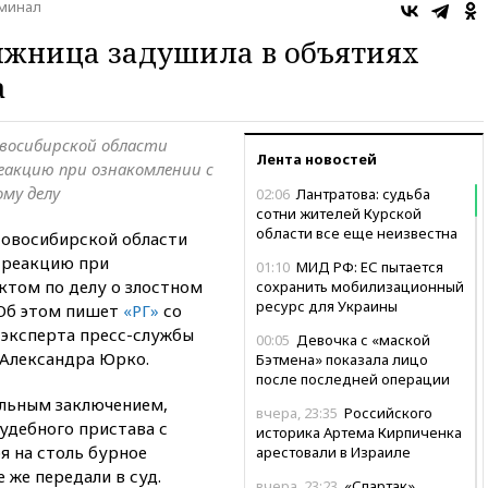
минал
лжница задушила в объятиях
а
восибирской области
Лента новостей
акцию при ознакомлении с
му делу
02:06
Лантратова: судьба
сотни жителей Курской
области все еще неизвестна
Новосибирской области
 реакцию при
01:10
МИД РФ: ЕС пытается
ктом по делу о злостном
сохранить мобилизационный
ресурс для Украины
 Об этом пишет
«РГ»
со
-эксперта пресс-службы
00:05
Девочка с «маской
 Александра Юрко.
Бэтмена» показала лицо
после последней операции
ельным заключением,
вчера, 23:35
Российского
удебного пристава с
историка Артема Кирпиченка
я на столь бурное
арестовали в Израиле
 же передали в суд.
вчера, 23:23
«Спартак»