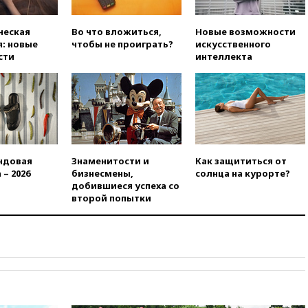
вчера, 21:43
Организаторы
«Интервидения»
подтвердили, что конкурс
ческая
Во что вложиться,
Новые возможности
пройдет в Саудовской Аравии
: новые
чтобы не проиграть?
искусственного
сти
интеллекта
вчера, 21:35
Машков: в РФ
подготовили концепцию
развития театрального
искусства до 2035 года
вчера, 21:21
Правительство
РФ разрешило продажу
бензина старых
экологических классов
ндовая
Знаменитости и
Как защититься от
 – 2026
бизнесмены,
солнца на курорте?
вчера, 21:15
Путин обсудил с
добившиеся успеха со
Машковым 150-летие Союза
второй попытки
театральных деятелей
вчера, 20:47
Newsweek:
«взрывная» диарея охватила
47 из 50 штатов США
вчера, 20:35
ПВО за 12 часов
сбила 200 украинских
беспилотников