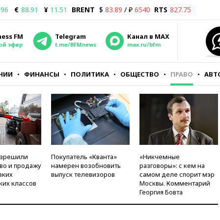
.96
€
88.91
¥
11.51
BRENT
$
83.89
/ ₽
6540
RTS
827.75
ness FM
Telegram
Канал в MAX
ой эфир
t.me/BFMnews
max.ru/bfm
НИИ
ФИНАНСЫ
ПОЛИТИКА
ОБЩЕСТВО
ПРАВО
АВТ
азрешили
Покупатель «Кванта»
«Никчемные
во и продажу
намерен возобновить
разговоры»: с кем на
зких
выпуск телевизоров
самом деле спорит мэр
ких классов
Москвы. Комментарий
Георгия Бовта