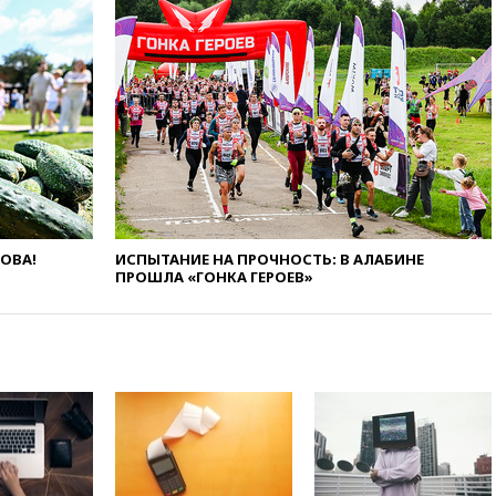
вчера, 20:20
Третий комплект
золотых медалей выиграли на
ЧЕ российские синхронистки
вчера, 20:15
ТАСС: жизни
главы «Уралдронзавода»
после взрыва ничего не
угрожает
вчера, 20:08
По всей Грузии
снова отключилось
электричество
вчера, 20:00
Зеленский связал
ЛОВА!
ИСПЫТАНИЕ НА ПРОЧНОСТЬ: В АЛАБИНЕ
ПРОШЛА «ГОНКА ГЕРОЕВ»
дефицит ракет с попыткой
Запада принудить Киев к
уступкам
вчера, 19:45
Памфилова: ЦИК
примет беспрецедентные
меры безопасности во время
выборов
вчера, 19:35
Памфилова
сообщила об омоложении
партийных списков на выборах