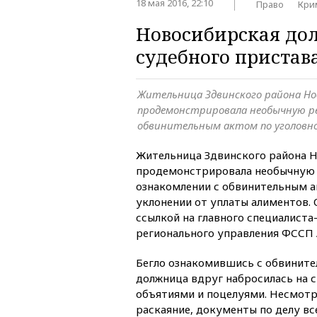
18 мая 2016, 22:10
Право
Кри
Новосибирская до
судебного пристав
Жительница Здвинского района Но
продемонстрировала необычную ре
обвинительным актом по уголовно
Жительница Здвинского района 
продемонстрировала необычную
ознакомлении с обвинительным а
уклонении от уплаты алиментов.
ссылкой на главного специалиста
регионального управления ФССП
Бегло ознакомившись с обвинит
должница вдруг набросилась на с
объятиями и поцелуями. Несмотр
раскаяние, документы по делу все