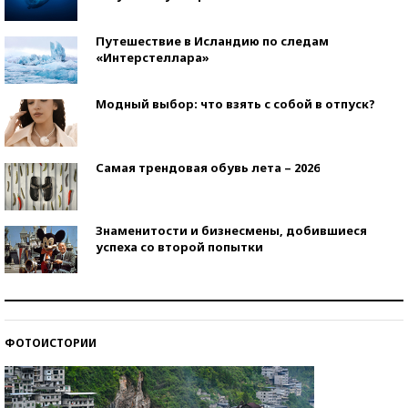
Путешествие в Исландию по следам
«Интерстеллара»
Модный выбор: что взять с собой в отпуск?
Самая трендовая обувь лета – 2026
Знаменитости и бизнесмены, добившиеся
успеха со второй попытки
Как защититься от солнца на курорте?
ФОТОИСТОРИИ
Кто изобрел средства связи?