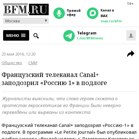
16+
Канал в
прямой
эфир
MAX
Москва
max.ru/bfm
Telegram
МЕНЮ
t.me/BFMnews
23 мая 2016, 12:20
Общество
СМИ
Французский телеканал Canal+
заподозрил «Россию 1» в подлоге
Журналисты выяснили, что слова героев сюжета о
протестах евроскептиков во Франции были неверно
переведены или вырваны из контекста
Французский телеканал Canal+ заподозрил «Россию-1» в
подлоге. В программе «Le Petite Journal» был опубликовал
разбор сюжета «Вестей недели» с Дмитрием Киселевым