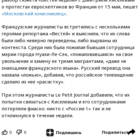
о протестах евроскептиков во Франции от 15 мая, пишет
«Московский комсомолец»
.
Французские журналисты встретились с несколькими
героями репортажа «Вестей» и выяснили, что их слова
были либо неверно переведены, либо вырваны из
контекста. Среди них была пожилая бывшая сотрудница
мэрии города Нуази-Ле-Сек, «пожаловавшаяся» на свое
увольнение и замену ее тремя мигрантами, «даже не
знающими французского языка». Русский перевод она
назвала «ложью», добавив, что российское телевидение
сделало из нее «расистку».
При этом журналисты Le Petit Journal добавили, что их
попытки связаться с Киселевым и его сотрудниками
потерпели фиаско: никто с «России 1» так и не
откликнулся в течение недели.
0
0
Поделиться
Подпишись