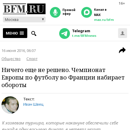
16+
Канал в
прямой
эфир
MAX
Москва
max.ru/bfm
Telegram
МЕНЮ
t.me/BFMnews
16 июня 2016, 06:07
Общество
Спорт
Ничего еще не решено. Чемпионат
Европы по футболу во Франции набирает
обороты
Текст:
Иван Швец
К хозяевам турнира, которые накануне обеспечили себе
выход в одну восьмую финала, в четверг могут