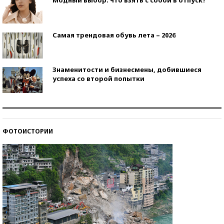
Модный выбор: что взять с собой в отпуск?
Самая трендовая обувь лета – 2026
Знаменитости и бизнесмены, добившиеся
успеха со второй попытки
Как защититься от солнца на курорте?
ФОТОИСТОРИИ
Кто изобрел средства связи?