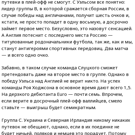
путевки в плей-офф не смогут. С Уэльсом все понятно:
лидер группы В, в которой сражается сборная России, в
случае победы над англичанами, получит шесть очков и,
кстати, не просто попадет в одну восьмую, а досрочно
займет первое место. Безусловно, это назовут сенсацией.
А Англия потеснит с последнего места Россию —
титулованные родоначальники футбола, так же, как и мы,
станут антигероями спортивных передовиц. Два матча
— и всего одно очко.
Забавно, в таком случае команда Слуцкого сможет
претендовать даже на второе место в группе. Однако в
победу Уэльса над Англией не верит никто. На успех
команды Роя Ходжсона в основное время дают всего 1,5.
На дерзкого дебютанта Euro — почти семь. Впрочем,
если верите в досрочный плей-офф валлийцев, смело
ставьте — выигрыш будет семикратным.
Группа С. Украина и Северная Ирландия никому никаких
путевок не обещают, однако, если в их поединке не
будет ничьей, поляков и немцев это порадует. Потому