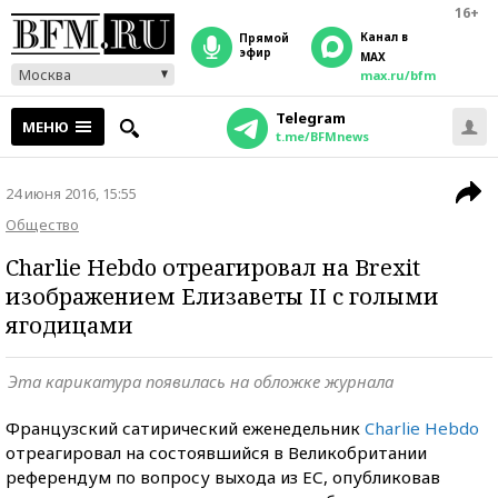
16+
Канал в
прямой
эфир
MAX
Москва
max.ru/bfm
Telegram
МЕНЮ
t.me/BFMnews
24 июня 2016, 15:55
Общество
Charlie Hebdo отреагировал на Brexit
изображением Елизаветы II с голыми
ягодицами
Эта карикатура появилась на обложке журнала
Французский сатирический еженедельник
Charlie Hebdo
отреагировал на состоявшийся в Великобритании
референдум по вопросу выхода из ЕС, опубликовав