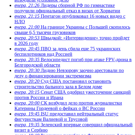
вчера, 21:26
Лидеры сборной РФ по гимнастике
получили официальный отказ в визах от Хорватии
вчера, 21:15
Пентагон опубликовал 16 новых видео с
НЛО
вчера, 21:00
На границе Украины с Польшей скопилось
свыше 6,5 тысячи грузовиков
вчера, 20:53
Швыдкой: «Интервидение» точно пройдет
в 2026 году
вчера, 20:45
ПВО за день сбила еще 75 украинских
беспилотников над Россией
вчера, 20:35
Велосипедист погиб при атаке FPV-дрона в
Белгородской области
вчера, 20:30
Лидию Невзорову заочно арестовали по
делу о финансировании экстремизма
вчера, 20:20
Суд США постановил остановить
строительство бального зала в Белом доме
вчера, 20:15
Сенат США одобрил ужесточение санкций
против России и Ирана
вчера, 20:00
СК возбудил дело против журналистки
Катерины Гордеевой о фейках о ВС России
вчера, 19:45
ISU предоставил нейтральный статус
фигуристкам Валиевой и Трусовой
вчера, 19:35
Зеленский впервые совершил официальный
визит в Сербию