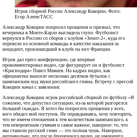
Игрок сборной России Александр Кокорин. Фото:
Егор Алеев/ТАСС
Александр Кокорин попросил прощения и признал, что
вечеринка в Монте-Карло выглядела глупо. Футболист
вернулся в Россию со сборов с клубом «Зенит-2», куда его
перевели из основной команды в качестве наказания за
инцидент, произошедший в клубе на юге Франции.
Игрок дал пресс-конференцию, где впервые
прокомментировал видео, где фигурирует он и футболист
«Краснодара» Павел Мамаев. На кадрах видно, как
официантки выносят несколько десятков бутылок с
шампанским под звуки российского гимна. Встречу с прессой
Кокорин начал с заявления:
Александр Кокорин
игрок российской сборной по футболу
«Я
сожалею, что допустил ситуацию, из-за которой разгорелся
большой скандал. Я хотел бы попросить прощения у всех,
кого обидел мой поступок. Не оправдываясь, хочу повторить,
что не имеем отношения к тем количествам шампанского, к
тем невероятным суммам и самое важное, наверное: то, что
мы ставили русский гимн — это полная чушь. Наверное,
неправильно, что после брошенного видео, не имеющего