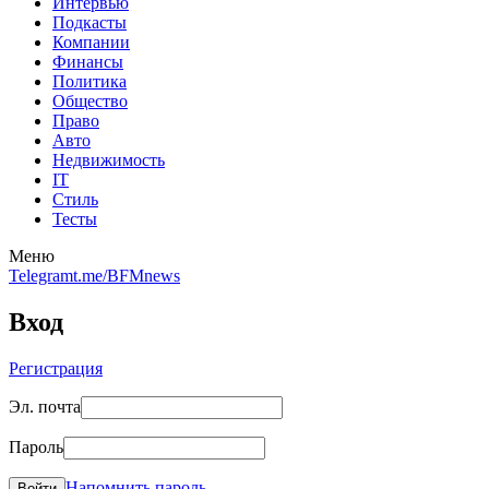
Интервью
Подкасты
Компании
Финансы
Политика
Общество
Право
Авто
Недвижимость
IT
Стиль
Тесты
Меню
Telegram
t.me/BFMnews
Вход
Регистрация
Эл. почта
Пароль
Напомнить пароль
Войти