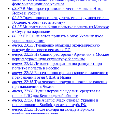
фоне миграционного кризиса
03:30
В Минстрое сравнили качество жилья в Нью-
Йорке и России
02:30
Трамп попросил отпустить его с круглого стола в
Госдепе, чтобы «вести войну»
01:35
Мигрант погиб при попытке попасть из Марокко
в Сеуту на параплане
00:30
FT: ЕС не готов принять в блок Украину из-за
уровня коррупции
вчера, 23:35
Лукашенко объяснил экономическую
выгоду безвизового режима с ЕС
вчера, 22:59
На башню ресторана «Армения» в Москве
вернут утраченную скульптуру балерины
вчера, 22:45
Литовец протаранил погранпункт при
попытке попасть в Россию
вчера, 22:28
Бессент анонсировал скорое соглашение о
прекращении огня США и Ирана
вчера, 22:15
Три человека получили ножевые ранения
при нападении в Чехии
вчера, 22:00
Путин поручил выделить средства на
новые РЛС для Белгородской области
вчера, 21:56
The Atlantic: Маск отказал Украине в
использовании Starlink для атак вглубь РФ
вчера, 21:35
После пожара на складе в Брянске
возбудили уголовное дело