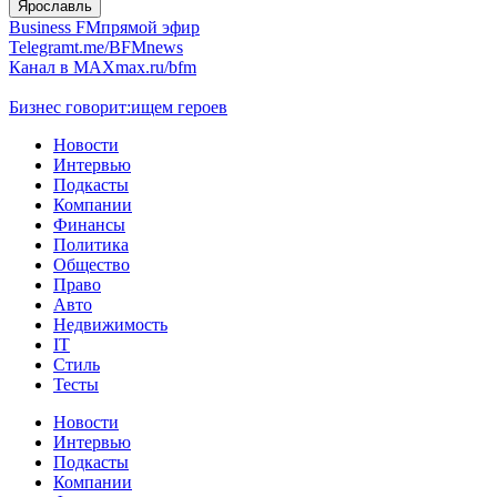
Ярославль
Business FM
прямой эфир
Telegram
t.me/BFMnews
Канал в MAX
max.ru/bfm
Бизнес говорит:
ищем героев
Новости
Интервью
Подкасты
Компании
Финансы
Политика
Общество
Право
Авто
Недвижимость
IT
Стиль
Тесты
Новости
Интервью
Подкасты
Компании