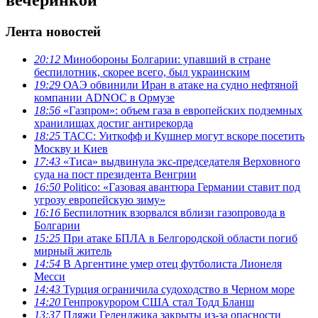
Лента новостей
20:12
Минобороны Болгарии: упавший в стране
беспилотник, скорее всего, был украинским
19:29
ОАЭ обвинили Иран в атаке на судно нефтяной
компании ADNOC в Ормузе
18:56
«Газпром»: объем газа в европейских подземных
хранилищах достиг антирекорда
18:25
ТАСС: Уиткофф и Кушнер могут вскоре посетить
Москву и Киев
17:43
«Тиса» выдвинула экс-председателя Верховного
суда на пост президента Венгрии
16:50
Politico: «Газовая авантюра Германии ставит под
угрозу европейскую зиму»
16:16
Беспилотник взорвался вблизи газопровода в
Болгарии
15:25
При атаке БПЛА в Белгородской области погиб
мирный житель
14:54
В Аргентине умер отец футболиста Лионеля
Месси
14:43
Турция ограничила судоходство в Черном море
14:20
Генпрокурором США стал Тодд Бланш
13:37
Пляжи Геленджика закрыты из-за опасности