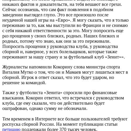
никаких фактов и доказательств, на тебя вешают все грехи.
Сейчас осознаешь, что сам факт появления в подобном
заведении выглядел глупо. Это все произошло после
неудачной нашей игры на «Евро». Я могу сказать, что я только
переживаю за то, как мы выступили во Франции и не снимаю
с себя никакой ответственности за это. Могу попросить еще
раз прощения у своих близких, родных. Наших близких и
родных, потому что знаю, как они за это переживали.
Попросить прощения у руководства клуба, у руководства
сборной и, наверное, у всех болельщиков, которые также
переживают за нашу страну и за футбольный клуб «Зенит»».
Журналисты напомнили Кокорину слова министра спорта
Виталия Мутко о том, что он и Мамаев могут лишиться мест в
сборной. Игрок в ответ сказал, что это будет ударом, но
решение за командой.
Также у футболиста «Зенита» спросили про финансовые
взыскания. Кокорин ответил, что встречался с руководством
клуба, где ему сказали, что он действительно будет
оштрафован, однако сумму не обозначали.
Тем временем в Интернете все больше пользователей требуют
роспуска сборной России. На момент публикации статьи
петицию
поддержали более 370 тысяч человек.