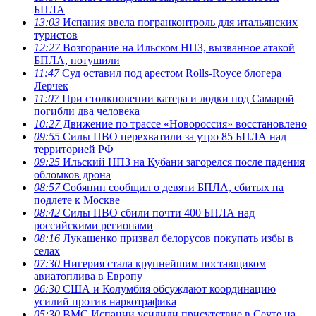
БПЛА
13:03
Испания ввела погранконтроль для итальянских
туристов
12:27
Возгорание на Ильском НПЗ, вызванное атакой
БПЛА, потушили
11:47
Суд оставил под арестом Rolls-Royce блогера
Лерчек
11:07
При столкновении катера и лодки под Самарой
погибли два человека
10:27
Движение по трассе «Новороссия» восстановлено
09:55
Силы ПВО перехватили за утро 85 БПЛА над
территорией РФ
09:25
Ильский НПЗ на Кубани загорелся после падения
обломков дрона
08:57
Собянин сообщил о девяти БПЛА, сбитых на
подлете к Москве
08:42
Силы ПВО сбили почти 400 БПЛА над
российскими регионами
08:16
Лукашенко призвал белорусов покупать избы в
селах
07:30
Нигерия стала крупнейшим поставщиком
авиатоплива в Европу
06:30
США и Колумбия обсуждают координацию
усилий против наркотрафика
05:30
ВМС Испании усилили присутствие в Сеуте на