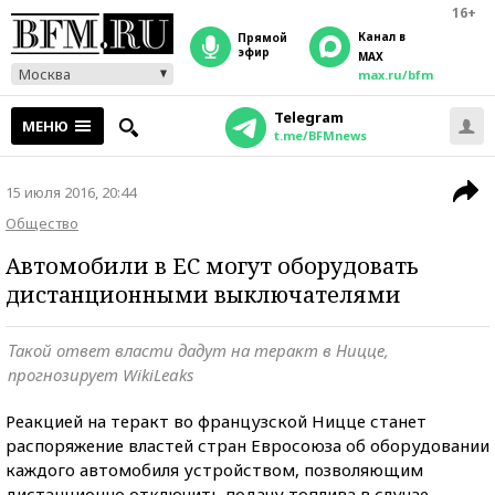
16+
Канал в
прямой
эфир
MAX
Москва
max.ru/bfm
Telegram
МЕНЮ
t.me/BFMnews
15 июля 2016, 20:44
Общество
Автомобили в ЕС могут оборудовать
дистанционными выключателями
Такой ответ власти дадут на теракт в Ницце,
прогнозирует WikiLeaks
Реакцией на теракт во французской Ницце станет
распоряжение властей стран Евросоюза об оборудовании
каждого автомобиля устройством, позволяющим
дистанционно отключить подачу топлива в случае