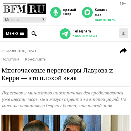
16+
Канал в
прямой
эфир
MAX
Москва
max.ru/bfm
Telegram
МЕНЮ
t.me/BFMnews
15 июля 2016, 18:43
Политика
Конфликты
Многочасовые переговоры Лаврова и
Керри — это плохой знак
Переговоры министров иностранных дел продолжаются
уже шесть часов. Они могут перейти во второй раунд. По
мнению политолога Георгия Бовта, это плохой знак