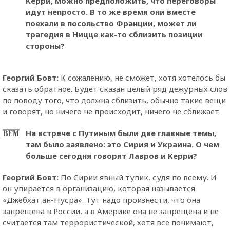
Керри, можно предположить, что переговоры
идут непросто. В то же время они вместе
поехали в посольство Франции, может ли
трагедия в Ницце как-то сблизить позиции
стороны?
Георгий Бовт
:
К сожалению, не сможет, хотя хотелось бы
сказать обратное. Будет сказан целый ряд дежурных слов
по поводу того, что должна сблизить, обычно такие вещи
и говорят, но ничего не происходит, ничего не сближает.
На встрече с Путиным были две главные темы,
там было заявлено: это Сирия и Украина. О чем
больше сегодня говорят Лавров и Керри?
Георгий Бовт
:
По Сирии явный тупик, судя по всему. И
он упирается в организацию, которая называется
«Джебхат ан-Нусра». Тут надо произнести, что она
запрещена в России, а в Америке она не запрещена и не
считается там террористической, хотя все понимают,