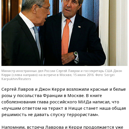
Министр иностранных дел России Сергей Лаврои и госсекретарь США Джон
Керри (слева направо) на встрече в Москве, 15 июля 2016. Фото: Sergei
Karpukhin/Reuters
Сергей Лавров и Джон Керри возложили красные и белые
розы у посольства Франции в Москве. В книге
соболезнования глава российского МИДа написал, что
«лучшим ответом на теракт в Ницце станет наша общая
решимость не давать спуску террористам».
Напомним, встреча Лаврова и Керри продолжается уже