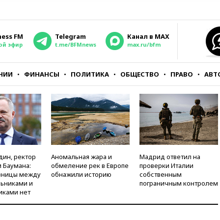
ness FM
Telegram
Канал в MAX
ой эфир
t.me/BFMnews
max.ru/bfm
НИИ
ФИНАНСЫ
ПОЛИТИКА
ОБЩЕСТВО
ПРАВО
АВТ
дин, ректор
Аномальная жара и
Мадрид ответил на
 Баумана:
обмеление рек в Европе
проверки Италии
зницы между
обнажили историю
собственным
ьниками и
пограничным контролем
иками нет