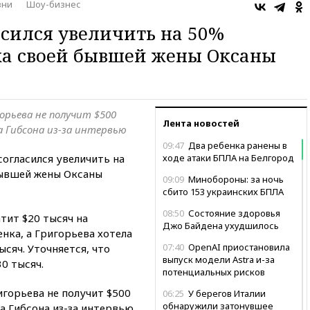
зни
Шоу-бизнес
асился увеличить на 50%
ка своей бывшей жены Оксаны
орьева не получит $500
Лента новостей
а Гибсона из-за интервью
09:47
Два ребенка ранены в
огласился увеличить на
ходе атаки БПЛА на Белгород
бывшей жены Оксаны
09:09
Минобороны: за ночь
сбито 153 украинских БПЛА
08:50
Состояние здоровья
тит $20 тысяч на
Джо Байдена ухудшилось
нка, а Григорьева хотела
07:40
OpenAI приостановила
сяч. Уточняется, что
выпуск модели Astra и-за
0 тысяч.
потенциальных рисков
игорьева не получит $500
06:25
У берегов Италии
обнаружили затонувшее
а Гибсона из-за интервью.