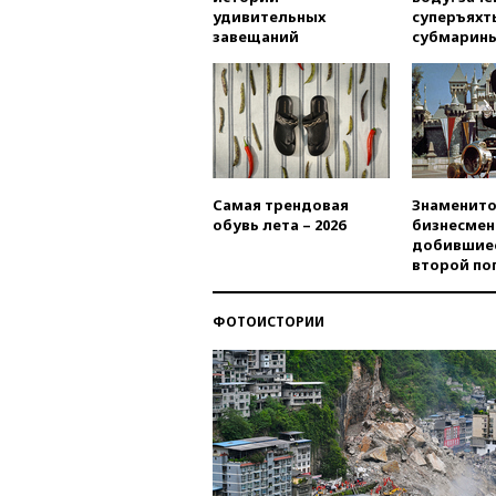
удивительных
суперъяхт
завещаний
субмарин
Самая трендовая
Знаменито
обувь лета – 2026
бизнесмен
добившиес
второй по
ФОТОИСТОРИИ