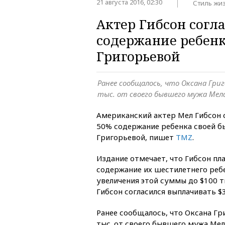
21 августа 2016, 02:30
Стиль жи
Актер Гибсон согл
содержание ребен
Григорьевой
Ранее сообщалось, что Оксана Григ
тыс. от своего бывшего мужа Мел
Американский актер Мел Гибсон с
50% содержание ребенка своей 
Григорьевой, пишет
TMZ
.
Издание отмечает, что Гибсон пла
содержание их шестилетнего ребе
увеличения этой суммы до $100 ты
Гибсон согласился выплачивать $3
Ранее сообщалось, что Оксана Гр
тыс. от своего бывшего мужа Мел