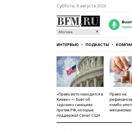
Суббота, 8 августа 2026
Busi
прям
Москва
ИНТЕРВЬЮ
ПОДКАСТЫ
КОМПА
СТИЛЬ
ТЕСТЫ
«Право вето находится в
Право на
Киеве» — Бовт об
рефинанси
«адских» санкциях
комбо-ипот
против РФ, которые
механизма 
поддержал Сенат США