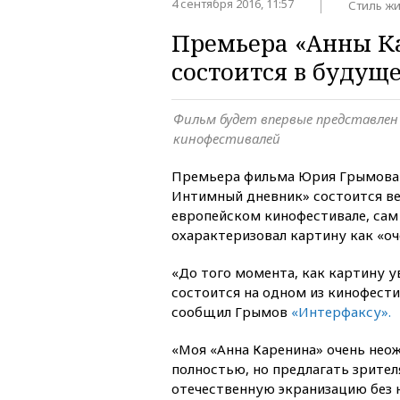
4 сентября 2016, 11:57
Стиль ж
Премьера «Анны К
состоится в будущ
Фильм будет впервые представлен 
кинофестивалей
Премьера фильма Юрия Грымова 
Интимный дневник» состоится ве
европейском кинофестивале, сам
охарактеризовал картину как «о
«До того момента, как картину у
состоится на одном из кинофести
сообщил Грымов
«Интерфаксу».
«Моя «Анна Каренина» очень неож
полностью, но предлагать зрите
отечественную экранизацию без 