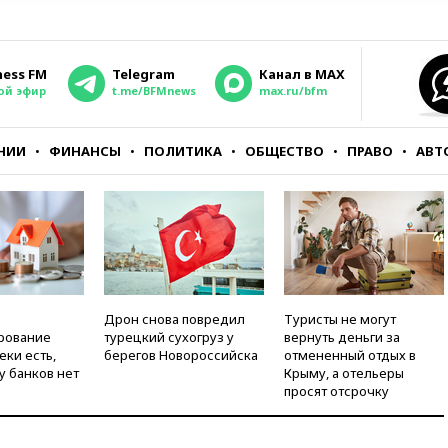
ness FM
Telegram
Канал в MAX
ой эфир
t.me/BFMnews
max.ru/bfm
НИИ
ФИНАНСЫ
ПОЛИТИКА
ОБЩЕСТВО
ПРАВО
АВТ
Дрон снова повредил
Туристы не могут
рование
турецкий сухогруз у
вернуть деньги за
еки есть,
берегов Новороссийска
отмененный отдых в
у банков нет
Крыму, а отельеры
просят отсрочку