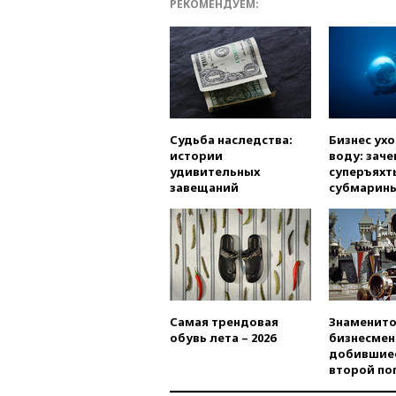
РЕКОМЕНДУЕМ:
Судьба наследства:
Бизнес ух
истории
воду: заче
удивительных
суперъяхт
завещаний
субмарин
Самая трендовая
Знаменито
обувь лета – 2026
бизнесмен
добившиес
второй по