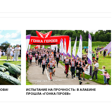
экстремизма
вчера, 20:20
Суд США
постановил остановить
строительство бального зала в
Белом доме
вчера, 20:15
Сенат США
одобрил ужесточение
санкций против России и
Ирана
вчера, 20:00
СК возбудил дело
против журналистки Катерины
Гордеевой о фейках о ВС
России
вчера, 19:45
ISU предоставил
нейтральный статус
фигуристкам Валиевой и
Трусовой
ЛОВА!
ИСПЫТАНИЕ НА ПРОЧНОСТЬ: В АЛАБИНЕ
вчера, 19:35
Зеленский
ПРОШЛА «ГОНКА ГЕРОЕВ»
впервые совершил
официальный визит в Сербию
вчера, 19:19
Россиянка