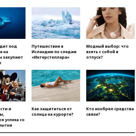
официальный отказ в визах от
Хорватии
вчера, 21:15
Пентагон
опубликовал 16 новых видео с
НЛО
вчера, 21:00
На границе
Украины с Польшей скопилось
одит под
Путешествие в
Модный выбор: что
свыше 6,5 тысячи грузовиков
м на
Исландию по следам
взять с собой в
ы закупают
«Интерстеллара»
отпуск?
вчера, 20:53
Швыдкой:
ы
«Интервидение» точно
пройдет в 2026 году
вчера, 20:45
ПВО за день
сбила еще 75 украинских
беспилотников над Россией
вчера, 20:35
Велосипедист
погиб при атаке FPV-дрона в
сти и
Как защититься от
Кто изобрел средства
Белгородской области
ы,
солнца на курорте?
связи?
я успеха со
вчера, 20:30
Лидию Невзорову
пытки
заочно арестовали по делу о
финансировании