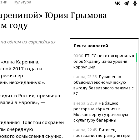
изни
Культура
арениной» Юрия Грымова
ем году
на одном из европейских
Лента новостей
00:30
FT: ЕС не готов принять в
«Анна Каренина.
блок Украину из-за уровня
коррупции
сной 2017 года на
 режиссер
вчера, 23:35
Лукашенко
чень неожиданную».
объяснил экономическую
выгоду безвизового режима с
ЕС
видят в России, премьера
валей в Европе», —
вчера, 22:59
На башню
ресторана «Армения» в
Москве вернут утраченную
скульптуру балерины
иданная. Толстой сохранен
лям очередную
вчера, 22:45
Литовец
протаранил погранпункт при
нового осмысления скучно,