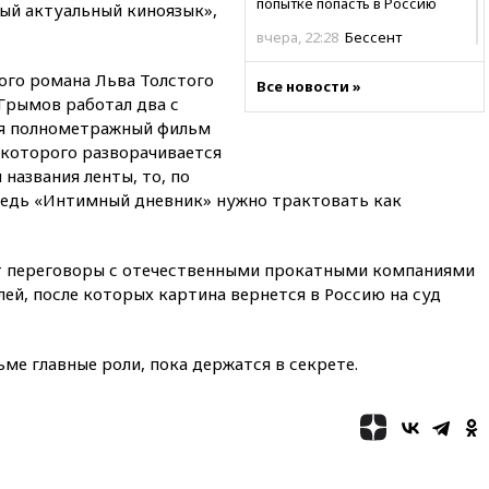
попытке попасть в Россию
ый актуальный киноязык»,
вчера, 22:28
Бессент
анонсировал скорое
соглашение о прекращении
го романа Льва Толстого
Все новости »
огня США и Ирана
Грымов работал два с
лся полнометражный фильм
вчера, 22:15
Три человека
получили ножевые ранения
 которого разворачивается
при нападении в Чехии
 названия ленты, то, по
редь «Интимный дневник» нужно трактовать как
вчера, 22:00
Путин поручил
выделить средства на новые
РЛС для Белгородской
области
т переговоры с отечественными прокатными компаниями
ей, после которых картина вернется в Россию на суд
вчера, 21:56
The Atlantic: Маск
отказал Украине в
использовании Starlink для
атак вглубь РФ
ме главные роли, пока держатся в секрете.
вчера, 21:35
После пожара на
складе в Брянске возбудили
уголовное дело
вчера, 21:26
Лидеры сборной
РФ по гимнастике получили