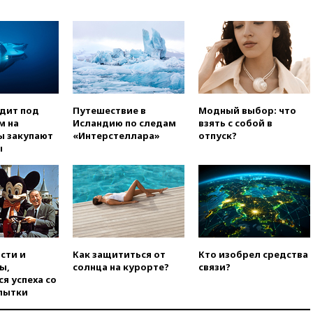
погибла во Французских
Альпах
вчера, 19:00
Открытое
горение на складе в Брянске
ликвидировано
вчера, 18:55
Минобороны
отчиталось об ударах по двум
одит под
Путешествие в
Модный выбор: что
украинским сухогрузам в
м на
Исландию по следам
взять с собой в
Черном море
ы закупают
«Интерстеллара»
отпуск?
вчера, 18:47
Школьники из РФ
ы
стали абсолютными
чемпионами на олимпиаде по
ИИ
вчера, 18:39
Два человека
погибли в результате удара
ВСУ по многоэтажке в Керчи
вчера, 18:25
Беспилотник
сти и
Как защититься от
Кто изобрел средства
атаковал турецкий сухогруз у
ы,
солнца на курорте?
связи?
побережья Новороссийска
я успеха со
пытки
вчера, 18:18
Товарооборот
Китая и России вырос в этом