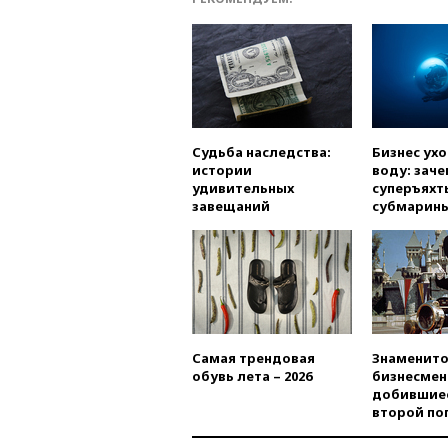
Судьба наследства:
Бизнес ух
истории
воду: заче
удивительных
суперъяхт
завещаний
субмарин
Самая трендовая
Знаменито
обувь лета – 2026
бизнесмен
добившиес
второй по