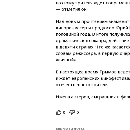
поэтому зрителя ждет современн
— отметил он.
Над новым прочтением знаменито
кинорежиссер и продюсер Юрий 
половиной года. В итоге получи
драматического жанра, действие
в девяти странах. Что же касается
словам режиссера, в первую оче
«личный».
В настоящее время Грымов веде
и ждет европейских кинофестивал
отечественного зрителя.
Имена актеров, сыгравших в филь
0
0
РЕКОМЕНДУЕМ: